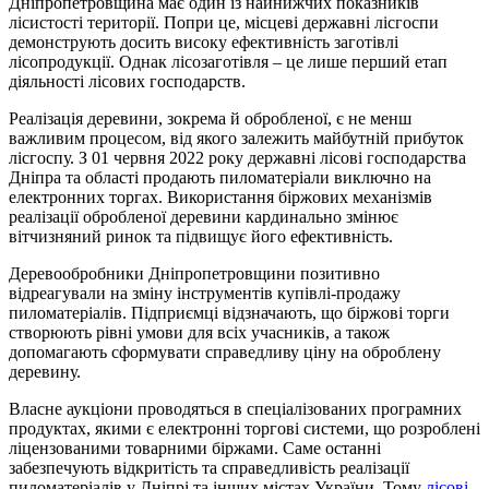
Дніпропетровщина має один із найнижчих показників
лісистості території. Попри це, місцеві державні лісгоспи
демонструють досить високу ефективність заготівлі
лісопродукції. Однак лісозаготівля – це лише перший етап
діяльності лісових господарств.
Реалізація деревини, зокрема й обробленої, є не менш
важливим процесом, від якого залежить майбутній прибуток
лісгоспу. З 01 червня 2022 року державні лісові господарства
Дніпра та області продають пиломатеріали виключно на
електронних торгах. Використання біржових механізмів
реалізації обробленої деревини кардинально змінює
вітчизняний ринок та підвищує його ефективність.
Деревообробники Дніпропетровщини позитивно
відреагували на зміну інструментів купівлі-продажу
пиломатеріалів. Підприємці відзначають, що біржові торги
створюють рівні умови для всіх учасників, а також
допомагають сформувати справедливу ціну на оброблену
деревину.
Власне аукціони проводяться в спеціалізованих програмних
продуктах, якими є електронні торгові системи, що розроблені
ліцензованими товарними біржами. Саме останні
забезпечують відкритість та справедливість реалізації
пиломатеріалів у Дніпрі та інших містах України. Тому
лісові