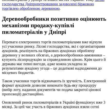
господарства Дніпропетровщини задоволені біржовою
торгівлею обробленою деревиною
.
Деревообробники позитивно оцінюють
механізми продажу-купівлі
пиломатеріалів у Дніпрі
Переваги електронних торгів пиломатеріалами вже відчули
усі учасники ринку. Лісові господарства, які є організаторами
аукціонів, реалізують на біржових аукціонах оброблену
деревину у великих обсягах, а деревообробники-замовники –
купують лісопродукцію за справедливою ціною. Крім цього й
держава має певні вигоди, адже кожна укладена за
результатами аукціону угода – це додаткові надходження до
місцевих бюджетів.
Також учасники торгів відзначають їх зручність. Електронний
формат аукціонів дозволяє виконати будь-яку процедуру
(вибір лоту, надання документів чи подача закритої цінової
пропозиції) дистанційно.
Оновлений ринок пиломатеріалів в Україні функціонує вже 3
місяці. За цей час участь в біржових аукціонах взяли сотні