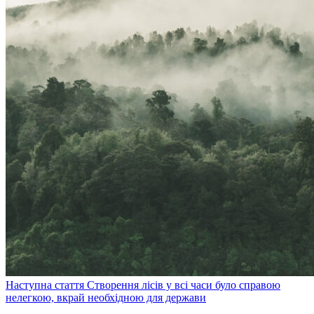
Наступна стаття
Створення лісів у всі часи було справою
нелегкою, вкрай необхідною для держави