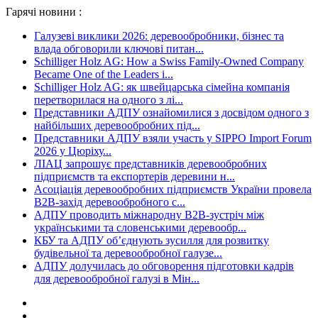
Гарячі новини :
Галузеві виклики 2026: деревообробники, бізнес та
влада обговорили ключові питан...
Schilliger Holz AG: How a Swiss Family-Owned Company
Became One of the Leaders i...
Schilliger Holz AG: як швейцарська сімейна компанія
перетворилася на одного з лі...
Представники АДПУ ознайомилися з досвідом одного з
найбільших деревообробних під...
Представники АДПУ взяли участь у SIPPO Import Forum
2026 у Цюріху...
ЛІАЦ запрошує представників деревообробних
підприємств та експортерів деревини н...
Асоціація деревообробних підприємств України провела
B2B-захід деревообробного с...
АДПУ проводить міжнародну B2B-зустріч між
українськими та словенськими деревообр...
КБУ та АДПУ об’єднують зусилля для розвитку
будівельної та деревообробної галузе...
АДПУ долучилась до обговорення підготовки кадрів
для деревообробної галузі в Мін...