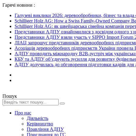
Гарячі новини :
Галузеві виклики 2026: деревообробники, бізнес та влада
Schilliger Holz AG: How a Swiss Family-Owned Company Beca
Schilliger Holz AG: як швейцарська сімейна компанія перет
Представники АДПУ ознайомилися з досвідом одного з на
Представники АДПУ взяли участь у SIPPO Import Forum 2
ЛІАЦ запрошує представників деревообробних підприємст
Асоціація деревообробних підприємств України провела B
АДПУ проводить міжнародну B2B-зустріч між українськи
КБУ та АДПУ об’єднують зусилля для розвитку будівельної
АДПУ долучилась до обговорення підготовки кадрів для де
Пошук
Про нас
Діяльність
Керівництво
Правління АДПУ
Приєднання до ГС