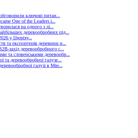
 обговорили ключові питан...
me One of the Leaders i...
ворилася на одного з лі...
йбільших деревообробних під...
026 у Цюріху...
в та експортерів деревини н...
2B-захід деревообробного с...
ми та словенськими деревообр...
 та деревообробної галузе...
ревообробної галузі в Мін...