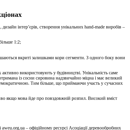
кціонах
 дизайн інтер’єрів, створення унікальних hand-made виробів –
ільше 1:2;
лишаються вкриті залишками кори сегменти. З одного боку вони
 активно використовують у будівництві. Унікальність саме
отримана із сосни сировина надзвичайно міцна і має великий
 демократичною. Тим більше, що приймаючи участь у сучасних
ливо якщо мова йде про повздовжній розпил. Високий вміст
 aweu.org.ua – офіційному ресурсі Асоціації деревообробних