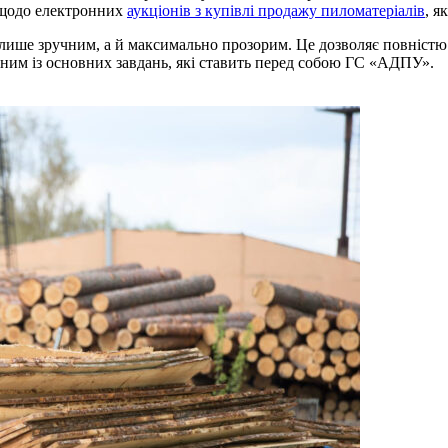
ї щодо електронних
аукціонів з купівлі продажу пиломатеріалів
, я
лише зручним, а й максимально прозорим. Це дозволяє повністю 
одним із основних завдань, які ставить перед собою ГС «АДПУ».