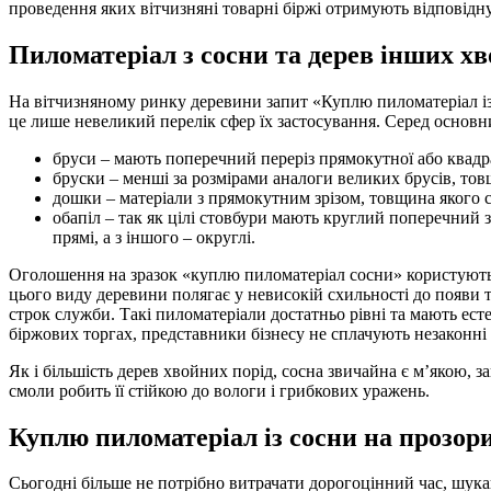
проведення яких вітчизняні товарні біржі отримують відповідну
Пиломатеріал з сосни та дерев інших х
На вітчизняному ринку деревини запит «Куплю пиломатеріал із 
це лише невеликий перелік сфер їх застосування. Серед основни
бруси – мають поперечний переріз прямокутної або квадр
бруски – менші за розмірами аналоги великих брусів, то
дошки – матеріали з прямокутним зрізом, товщина якого ст
обапіл – так як цілі стовбури мають круглий поперечний 
прямі, а з іншого – округлі.
Оголошення на зразок «куплю пиломатеріал сосни» користуютьс
цього виду деревини полягає у невисокій схильності до появи 
строк служби. Такі пиломатеріали достатньо рівні та мають ес
біржових торгах, представники бізнесу не сплачують незаконні 
Як і більшість дерев хвойних порід, сосна звичайна є м’якою,
смоли робить її стійкою до вологи і грибкових уражень.
Куплю пиломатеріал із сосни на прозор
Сьогодні більше не потрібно витрачати дорогоцінний час, шука