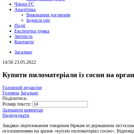
Члени ГС
Аналітика
Виконання договорів
Індекси цін
Події
Експертна думка
Звітність
Контакти
Загальне
14:56
23.05.2022
Купити пиломатеріали із сосни на орган
Головний редактор
Головна
Загальне
Поділитись:
Розмір тексту:
Залишити коментар
Надрукувати
Завдяки ліцензованим товарним біржам ні державним лісгоспам
оголошеннями на зразок «куплю пиломатеріал сосни». Відповідн