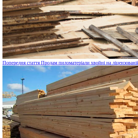
Попередня стаття
Продам пиломатеріали хвойні на ліцензованій