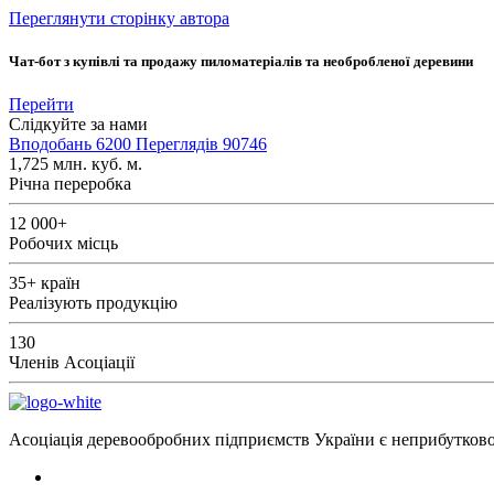
Переглянути сторінку автора
Чат-бот з купівлі та продажу пиломатеріалів та необробленої деревини
Перейти
Слідкуйте за нами
Вподобань
6200
Переглядів
90746
1,725
млн. куб. м.
Річна переробка
12 000+
Робочих місць
35+
країн
Реалізують продукцію
130
Членів Асоціації
Асоціація деревообробних підприємств України є неприбутковою