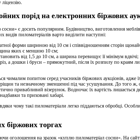
 ліцензію.
войних порід на електронних біржових ау
сосни» є досить популярним. Будівництво, виготовлення меблів,
х видів пиломатеріалів варто виділити наступні:
атної форми шириною від 10 см і співвідношенням сторін щонайб
вщина яких є меншою 10 см;
ановить від 1,5 до 10 см, а ширина перевищує її мінімум вдвічі;
зріз, а дошки і бруси – прямокутний, після їх розпилу по краям 
я чималим попитом серед учасників біржових аукціонів, адже їх
тріщин та незначному зменшенні під час усушування. До того ж, 
тетично привабливий візерунок. Водночас їх вартість лишається
надбавки та приховані хабарі.
 завдяки чому такі пиломатеріали легко піддаються обробці. Особ
их біржових торгах
ючи оголошення на зразок «куплю пиломатеріал сосни». На сайті