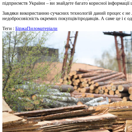
підприємств України – ви знайдете багато корисної інформаці
Завдяки використанню сучасних технологій даний процес є не 
недобросовісність окремих покупців/продавців. А саме це і є 
Теги :
Біржа
Пиломатеріали