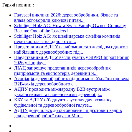
Гарячі новини :
Галузеві виклики 2026: деревообробники, бізнес та
влада обговорили ключові питан...
Schilliger Holz AG: How a Swiss Family-Owned Company
Became One of the Leaders i...
Schilliger Holz AG: як швейцарська сімейна компанія
перетворилася на одного з лі...
Представники АДПУ ознайомилися з досвідом одного з
найбільших деревообробних під...
Представники АДПУ взяли участь у SIPPO Import Forum
2026 у Цюріху...
ЛІАЦ запрошує представників деревообробних
підприємств та експортерів деревини н...
Асоціація деревообробних підприємств України провела
B2B-захід деревообробного с...
АДПУ проводить міжнародну B2B-зустріч між
українськими та словенськими деревообр...
КБУ та АДПУ об’єднують зусилля для розвитку
будівельної та деревообробної галузе...
АДПУ долучилась до обговорення підготовки кадрів
для деревообробної галузі в Мін...