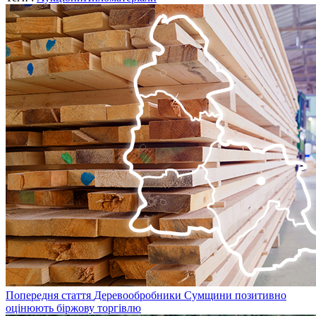
Попередня стаття
Деревообробники Сумщини позитивно
оцінюють біржову торгівлю