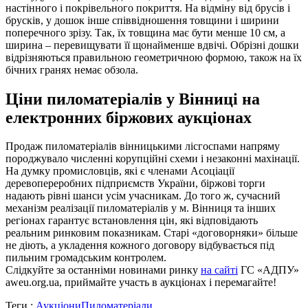
настінного і покрівельного покриття. На відміну від брусів і
брусків, у дошок інше співвідношення товщини і ширини
поперечного зрізу. Так, їх товщина має бути менше 10 см, а
ширина – перевищувати її щонайменше вдвічі. Обрізні дошки
відрізняються правильною геометричною формою, також на їх
бічних гранях немає обзола.
Ціни пиломатеріалів у Вінниці на
електронних біржових аукціонах
Продаж пиломатеріалів вінницькими лісгоспами напряму
породжувало численні корупційні схеми і незаконні махінації.
На думку промисловців, які є членами Асоціації
деревопереробних підприємств України, біржові торги
надають рівні шанси усім учасникам. До того ж, сучасний
механізм реалізації пиломатеріалів у м. Вінниця та інших
регіонах гарантує встановлення цін, які відповідають
реальним ринковим показникам. Старі «договорняки» більше
не діють, а укладення кожного договору відбувається під
пильним громадським контролем.
Слідкуйте за останніми новинами ринку
на сайті
ГС «АДПУ»
aweu.org.ua, приймайте участь в аукціонах і перемагайте!
Теги :
Аукціони
Пиломатеріали