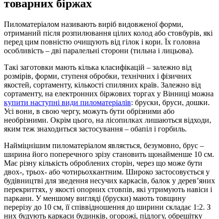
товарних біржах
Пиломатеріалом називають виріб видовженої форми,
отриманий після розпилювання цілих колод або стовбурів, які
перед цим повністю очищують від гілок і кори. Їх головна
особливість – дві паралельні сторони (тильна і лицьова).
Такі заготовки мають кілька класифікацій – залежно від
розмірів, форми, ступеня обробки, технічних і фізичних
якостей, сортаменту, кількості спиляних країв. Залежно від
сортаменту, на електронних біржових торгах у Вінниці можна
купити наступні види пиломатеріалів
: бруски, бруси, дошки.
Усі вони, в свою чергу, можуть бути обрізними або
необрізними. Окрім цього, на лісопилках лишаються відходи,
яким теж знаходиться застосування – обапіл і горбиль.
Найміцнішим пиломатеріалом являється, безумовно, брус –
ширина його поперечного зрізу становить щонайменше 10 см.
Має різну кількість оброблених сторін, через що може бути
двох-, трьох- або чотирьохкантним. Широко застосовується у
будівництві для зведення несучих каркасів, балок у дерев’яних
перекриттях, у якості опорних стовпів, які утримують навіси і
паркани. У меншому вигляді (бруски) мають товщину
перерізу до 10 см, її співвідношення до ширини складає 1:2. З
них будують каркаси будинків, огорожі, підлогу, обрешітку