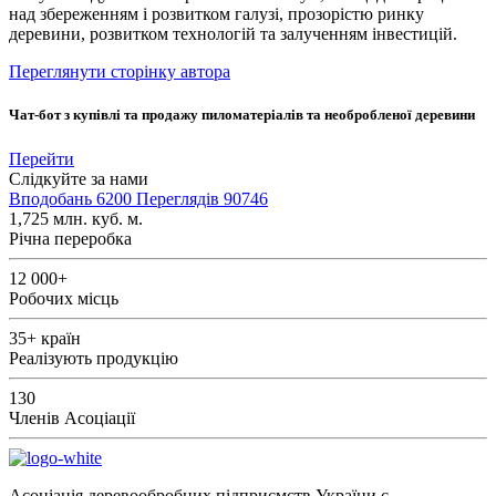
над збереженням і розвитком галузі, прозорістю ринку
деревини, розвитком технологій та залученням інвестицій.
Переглянути сторінку автора
Чат-бот з купівлі та продажу пиломатеріалів та необробленої деревини
Перейти
Слідкуйте за нами
Вподобань
6200
Переглядів
90746
1,725
млн. куб. м.
Річна переробка
12 000+
Робочих місць
35+
країн
Реалізують продукцію
130
Членів Асоціації
Асоціація деревообробних підприємств України є