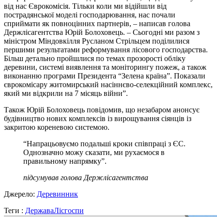
від нас Єврокомісія. Тільки коли ми відійшли від
пострадянської моделі господарювання, нас почали
сприймати як повноцінних партнерів, – написав голова
Держлісагентства Юрій Болоховець. – Сьогодні ми разом з
міністром Міндовкілля Русланом Стрільцем поділилися
першими результатами реформування лісового господарства.
Більш детально пройшлися по темах прозорості обліку
деревини, системі виявлення та моніторингу пожеж, а також
виконанню програми Президента “Зелена країна”. Показали
єврокомісару житомирський насіннєво-селекційний комплекс,
який ми відкрили на 7 місяць війни”.
Також Юрій Болоховець повідомив, що незабаром анонсує
будівництво нових комплексів із вирощування сіянців із
закритою кореневою системою.
“Напрацьовуємо подальші кроки співпраці з ЄС.
Однозначно можу сказати, ми рухаємося в
правильному напрямку”.
підсумував голова Держлісагентства
Джерело:
Деревинник
Теги :
Держава
Лісгоспи