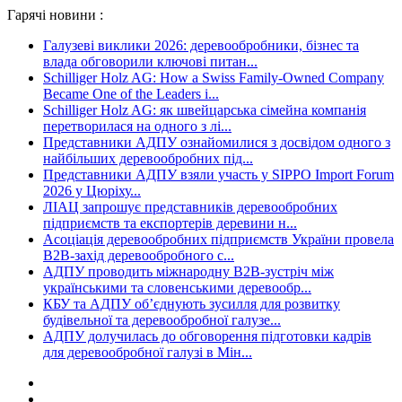
Гарячі новини :
Галузеві виклики 2026: деревообробники, бізнес та
влада обговорили ключові питан...
Schilliger Holz AG: How a Swiss Family-Owned Company
Became One of the Leaders i...
Schilliger Holz AG: як швейцарська сімейна компанія
перетворилася на одного з лі...
Представники АДПУ ознайомилися з досвідом одного з
найбільших деревообробних під...
Представники АДПУ взяли участь у SIPPO Import Forum
2026 у Цюріху...
ЛІАЦ запрошує представників деревообробних
підприємств та експортерів деревини н...
Асоціація деревообробних підприємств України провела
B2B-захід деревообробного с...
АДПУ проводить міжнародну B2B-зустріч між
українськими та словенськими деревообр...
КБУ та АДПУ об’єднують зусилля для розвитку
будівельної та деревообробної галузе...
АДПУ долучилась до обговорення підготовки кадрів
для деревообробної галузі в Мін...