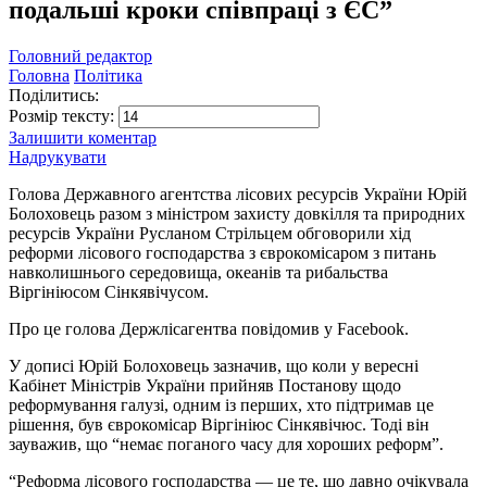
подальші кроки співпраці з ЄС”
Головний редактор
Головна
Політика
Поділитись:
Розмір тексту:
Залишити коментар
Надрукувати
Голова Державного агентства лісових ресурсів України Юрій
Болоховець разом з міністром захисту довкілля та природних
ресурсів України Русланом Стрільцем обговорили хід
реформи лісового господарства з єврокомісаром з питань
навколишнього середовища, океанів та рибальства
Віргініюсом Сінкявічусом.
Про це голова Держлісагентва повідомив у Facebook.
У дописі Юрій Болоховець зазначив, що коли у вересні
Кабінет Міністрів України прийняв Постанову щодо
реформування галузі, одним із перших, хто підтримав це
рішення, був єврокомісар Віргініюс Сінкявічюс. Тоді він
зауважив, що “немає поганого часу для хороших реформ”.
“Реформа лісового господарства — це те, що давно очікувала