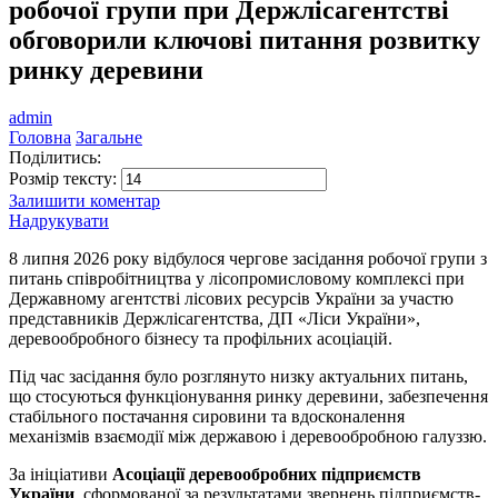
робочої групи при Держлісагентстві
обговорили ключові питання розвитку
ринку деревини
admin
Головна
Загальне
Поділитись:
Розмір тексту:
Залишити коментар
Надрукувати
8 липня 2026 року відбулося чергове засідання робочої групи з
питань співробітництва у лісопромисловому комплексі при
Державному агентстві лісових ресурсів України за участю
представників Держлісагентства, ДП «Ліси України»,
деревообробного бізнесу та профільних асоціацій.
Під час засідання було розглянуто низку актуальних питань,
що стосуються функціонування ринку деревини, забезпечення
стабільного постачання сировини та вдосконалення
механізмів взаємодії між державою і деревообробною галуззю.
За ініціативи
Асоціації деревообробних підприємств
України
, сформованої за результатами звернень підприємств-