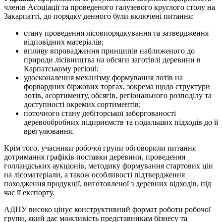
членів Асоціації та проведеного галузевого круглого столу на
Закарпатті, до порядку денного були включені питання:
стану проведення лісовпорядкування та затвердження
відповідних матеріалів;
впливу впровадження принципів наближеного до
природи лісівництва на обсяги заготівлі деревини в
Карпатському регіоні;
удосконалення механізму формування лотів на
форвардних біржових торгах, зокрема щодо структури
лотів, асортименту, обсягів, регіонального розподілу та
доступності окремих сортиментів;
поточного стану дебіторської заборгованості
деревообробних підприємств та подальших підходів до її
врегулювання.
Крім того, учасники робочої групи обговорили питання
дотримання графіків поставки деревини, проведення
голландських аукціонів, методику формування стартових цін
на лісоматеріали, а також особливості підтвердження
походження продукції, виготовленої з деревних відходів, під
час її експорту.
АДПУ високо цінує конструктивний формат роботи робочої
групи, який дає можливість представникам бізнесу та