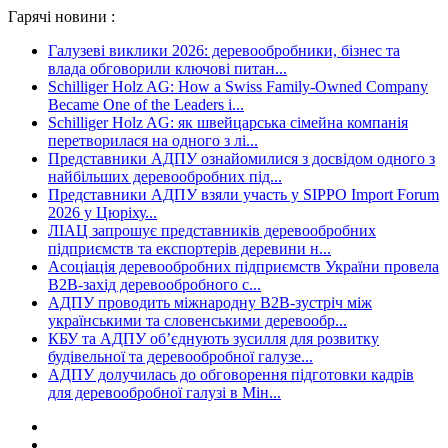
Гарячі новини :
Галузеві виклики 2026: деревообробники, бізнес та
влада обговорили ключові питан...
Schilliger Holz AG: How a Swiss Family-Owned Company
Became One of the Leaders i...
Schilliger Holz AG: як швейцарська сімейна компанія
перетворилася на одного з лі...
Представники АДПУ ознайомилися з досвідом одного з
найбільших деревообробних під...
Представники АДПУ взяли участь у SIPPO Import Forum
2026 у Цюріху...
ЛІАЦ запрошує представників деревообробних
підприємств та експортерів деревини н...
Асоціація деревообробних підприємств України провела
B2B-захід деревообробного с...
АДПУ проводить міжнародну B2B-зустріч між
українськими та словенськими деревообр...
КБУ та АДПУ об’єднують зусилля для розвитку
будівельної та деревообробної галузе...
АДПУ долучилась до обговорення підготовки кадрів
для деревообробної галузі в Мін...