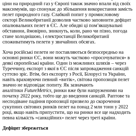
ціни на природний газ у Європі також значно впали від своїх
максимумів, що спонукає до збільшення використання замість
пелет природного газу. Слабкий попит у промисловому
секторі Великобританії дозволив частково заповнити дефіцит
опалювальних пелет в ЄС. Але обидві ці пом’якшувальні
обставини, ймовірно, зникнуть, коли, рано чи пізно, погода
стане холоднішою, і електростанції Великобританії
споживатимуть пелети у звичайних обсягах.
Хоча російські пелети не поставляються безпосередньо на
основні ринки ЄС, вони можуть частково «просочуватися» в
деякі європейські країни. Один із можливих шляхів – через
Туреччину, експорт з якої в ЄС після запровадження санкцій
суттєво зріс. Втім, без експорту з Росії, Білорусі та України,
навіть враховуючи певний «витік», світова пропозиція пелет
значно не відповідає попиту. Як зазначають
аналітики
FutureMetrics,
ринки вже були напруженими на
початку 2022 року, тобто ще до введення санкцій. Раптове та
несподіване падіння пропозиції призвело до скорочення
сукупних світових ринків пелет на понад 2 млн тонн у 2022
році, якщо навіть припустити, що на ринки все ще надходить
певна кількість «санкційних» пелет через треті країни.
Дефіцит збережеться