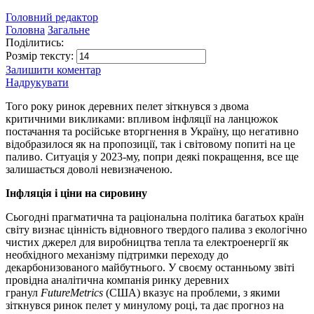
Головний редактор
Головна
Загальне
Поділитись:
Розмір тексту:
Залишити коментар
Надрукувати
Того року ринок деревних пелет зіткнувся з двома
критичними викликами: впливом інфляції на ланцюжок
постачання та російське вторгнення в Україну, що негативно
відобразилося як на пропозиції, так і світовому попиті на це
паливо. Ситуація у 2023-му, попри деякі покращення, все ще
залишається доволі невизначеною.
Інфляція і ціни на сировину
Сьогодні прагматична та раціональна політика багатьох країн
світу визнає цінність відновного твердого палива з екологічно
чистих джерел для виробництва тепла та електроенергії як
необхідного механізму підтримки переходу до
декарбонизованого майбутнього. У своєму останньому звіті
провідна аналітична компанія ринку деревних
гранул
FutureMetrics
(США) вказує на проблеми, з якими
зіткнувся ринок пелет у минулому році, та дає прогноз на