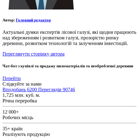
Автор:
Головний редактор
Актуальні думки експертів лісової галузі, які щодня працюють
над збереженням і розвитком галузі, прозорістю ринку
деревини, розвитком технологій та залученням інвестицій.
Переглянути сторінку автора
Чат-бот з купівлі та продажу пиломатеріалів та необробленої деревини
Перейти
Слідкуйте за нами
Вподобань
6200
Переглядів
90746
1,725
млн. куб. м.
Річна переробка
12 000+
Робочих місць
35+
країн
Реалізують продукцію