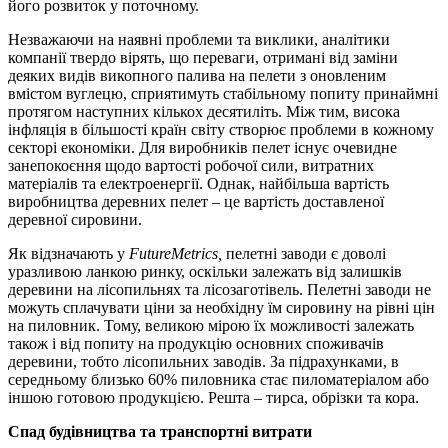
його розвиток у поточному.
Незважаючи на наявні проблеми та виклики, аналітики
компанії твердо вірять, що переваги, отримані від заміни
деяких видів викопного палива на пелети з оновленим
вмістом вуглецю, сприятимуть стабільному попиту принаймні
протягом наступних кількох десятиліть. Між тим, висока
інфляція в більшості країн світу створює проблеми в кожному
секторі економіки. Для виробників пелет існує очевидне
занепокоєння щодо вартості робочої сили, витратних
матеріалів та електроенергії. Однак, найбільша вартість
виробництва деревних пелет – це вартість доставленої
деревної сировини.
Як відзначають у
FutureMetrics,
пелетні заводи є доволі
уразливою ланкою ринку, оскільки залежать від залишків
деревини на лісопильнях та лісозаготівель. Пелетні заводи не
можуть сплачувати ціни за необхідну їм сировину на рівні цін
на пиловник. Тому, великою мірою їх можливості залежать
також і від попиту на продукцію основних споживачів
деревини, тобто лісопильних заводів. За підрахунками, в
середньому близько 60% пиловника стає пиломатеріалом або
іншою готовою продукцією. Решта – тирса, обрізки та кора.
Спад будівництва та транспортні витрати