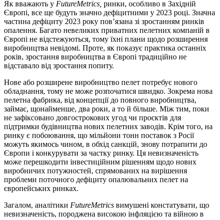
Як вважають у
FutureMetrics,
ринки, особливо в Західній
Європі, все ще будуть значно дефіцитними у 2023 році. Значна
частина дефіциту 2023 року пов’язана зі зростанням ринків
опалення. Багато невеликих приватних пелетних компаній в
Європі не відстежуються, тому їхні плани щодо розширення
виробництва невідомі. Проте, як показує практика останніх
років, зростання виробництва в Європі традиційно не
відставало від зростання попиту.
Нове або розширене виробництво пелет потребує нового
обладнання, тому не може розпочатися швидко. Зокрема нова
пелетна фабрика, від концепції до повного виробництва,
займає, щонайменше, два роки, а то й більше. Між тим, поки
не зафіксовано довгострокових угод чи проєктів для
підтримки будівництва нових пелетних заводів. Крім того, на
ринку є побоювання, що мільйони тонн поставок з Росії
можуть якимось чином, в обхід санкцій, знову потрапити до
Європи і конкурувати за частку ринку. Ця невизначеність
може перешкодити інвестиційним рішенням щодо нових
виробничих потужностей, спрямованих на вирішення
проблеми поточного дефіциту опалювальних пелет на
європейських ринках.
Загалом, аналітики
FutureMetrics
вимушені констатувати, що
невизначеність, породжена високою інфляцією та війною в