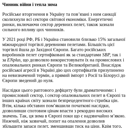
Чинник війни і тепла зима
Російське вторгнення в Україну та пов’язані з ним санкції
сколихнули всі сектори світової економіки. Енергетичні
ринки, включаючи сектор деревних пелет, також зазнали
сильного впливу цих чинників.
У 2021 році РФ, РБ і Україна становили близько 15% загальної
міжнародної торгівлі деревними пелетами. Більшість цієї
торгівлі йшла до Західної Європи. Багато російських
виробників пелет сертифіковані як за стандартами
SBP,
так і
за
ENplus,
що дозволяло використовувати їх на промислових і
опалювальних ринках Європи та Великобританії. Внаслідок
російської агресії в Україні дію цих сертифікатів призупинено
на невизначений термін, а прямий імпорт з Росії та Білорусі до
Європи зведений до нуля.
Наслідки цього раптового дефіциту були драматичними: і
промисловий сектор, і сектор опалювальних пелет в Європі та
інших країнах світу зазнали безпрецедентного стрибка цін.
Втім, кілька обставин пом’якшили початкові наслідки,
дозволивши спотовим цінам впасти з рекордно високих
значень. Так, ця зима в Європі поки що є надзвичайно м’якою.
Нижчий, ніж зазвичай, попит на опалення дозволив
збільшити запаси пелет, зменшивши тиск на ціни. Крім того,