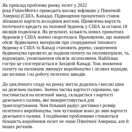
Як приклад проблеми ринку пелет у 2022
році
FutureMetrics
приводить високу інфляцію у Північній
Америці (США, Канада). Підвищення процентних ставок
збільшило вартість володіння житлом. Щомісячна вартість
іпотечного кредиту на типовий будинок у США за останні 18
місяців подвоїлася. Як результат, кількість нових приватних
будинків у США значно скоротилася. Враховуючи, що значний
обсяг будівельних матеріалів при спорудженні типового
будинку в США та Канаді становить дерево, скорочення
будівництва призвело до падіння попиту на пиломатеріали, та,
відповідно, уповільнення обсягів лісопиляння. Найбільш
гостро це спостерігається в Західній Канаді. Тож зниження
попиту на пиловник зменшує виробництво і лісових відходів,
що впливає і на роботу пелетних заводів.
До циклічного спаду на ринку житла додались і високі ціни
на дизельне паливо. Значна частка вартості сировини, що
постачається на пелетний завод, складається з вартості
дизельного палива, яке використовується для
транспортування. Чим більший радіус доставки і розмір
пелетного виробництва, тим чутливіше воно до змін вартості
дизельного палива. З подібними проблемами стикаються
більшість виробників пелет не лише Північної Америки, але й
інших регіонів.