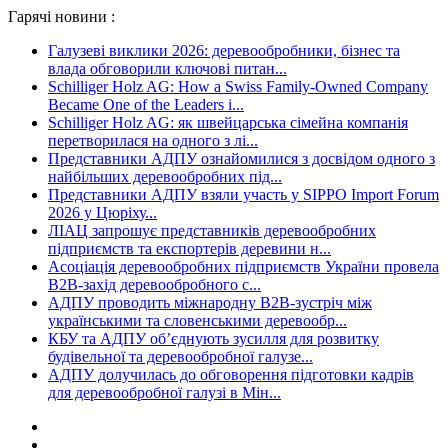
Гарячі новини :
Галузеві виклики 2026: деревообробники, бізнес та
влада обговорили ключові питан...
Schilliger Holz AG: How a Swiss Family-Owned Company
Became One of the Leaders i...
Schilliger Holz AG: як швейцарська сімейна компанія
перетворилася на одного з лі...
Представники АДПУ ознайомилися з досвідом одного з
найбільших деревообробних під...
Представники АДПУ взяли участь у SIPPO Import Forum
2026 у Цюріху...
ЛІАЦ запрошує представників деревообробних
підприємств та експортерів деревини н...
Асоціація деревообробних підприємств України провела
B2B-захід деревообробного с...
АДПУ проводить міжнародну B2B-зустріч між
українськими та словенськими деревообр...
КБУ та АДПУ об’єднують зусилля для розвитку
будівельної та деревообробної галузе...
АДПУ долучилась до обговорення підготовки кадрів
для деревообробної галузі в Мін...