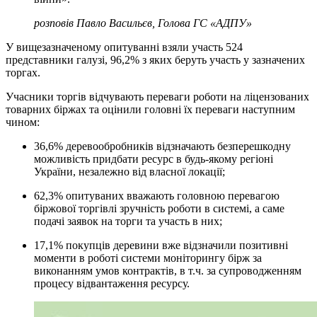
розповів Павло Васильєв, Голова ГС «АДПУ»
У вищезазначеному опитуванні взяли участь 524
представники галузі, 96,2% з яких беруть участь у зазначених
торгах.
Учасники торгів відчувають переваги роботи на ліцензованих
товарних біржах та оцінили головні їх переваги наступним
чином:
36,6% деревообробників відзначають безперешкодну
можливість придбати ресурс в будь-якому регіоні
України, незалежно від власної локації;
62,3% опитуваних вважають головною перевагою
біржової торгівлі зручність роботи в системі, а саме
подачі заявок на торги та участь в них;
17,1% покупців деревини вже відзначили позитивні
моменти в роботі системи моніторингу бірж за
виконанням умов контрактів, в т.ч. за супроводженням
процесу відвантаження ресурсу.