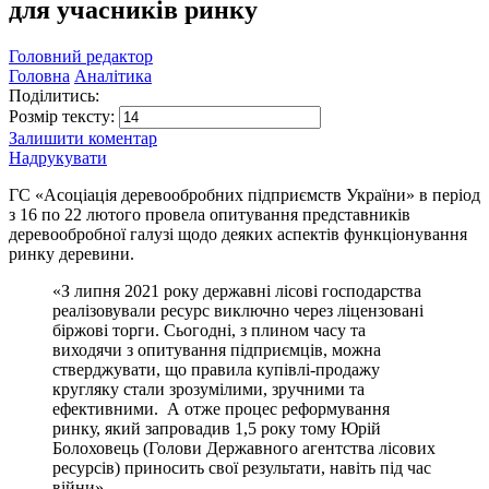
для учасників ринку
Головний редактор
Головна
Аналітика
Поділитись:
Розмір тексту:
Залишити коментар
Надрукувати
ГС «Асоціація деревообробних підприємств України» в період
з 16 по 22 лютого провела опитування представників
деревообробної галузі щодо деяких аспектів функціонування
ринку деревини.
«З липня 2021 року державні лісові господарства
реалізовували ресурс виключно через ліцензовані
біржові торги. Сьогодні, з плином часу та
виходячи з опитування підприємців, можна
стверджувати, що правила купівлі-продажу
кругляку стали зрозумілими, зручними та
ефективними. А отже процес реформування
ринку, який запровадив 1,5 року тому Юрій
Болоховець (Голови Державного агентства лісових
ресурсів) приносить свої результати, навіть під час
війни».