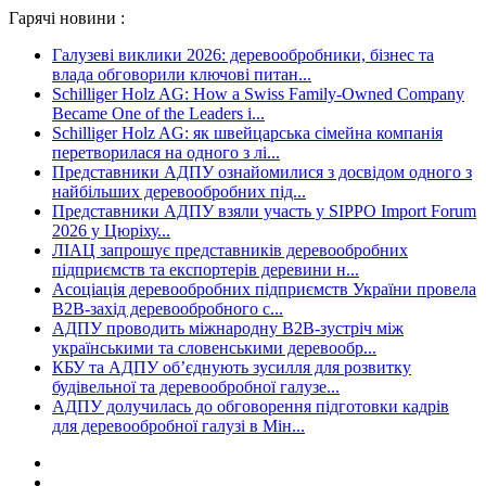
Гарячі новини :
Галузеві виклики 2026: деревообробники, бізнес та
влада обговорили ключові питан...
Schilliger Holz AG: How a Swiss Family-Owned Company
Became One of the Leaders i...
Schilliger Holz AG: як швейцарська сімейна компанія
перетворилася на одного з лі...
Представники АДПУ ознайомилися з досвідом одного з
найбільших деревообробних під...
Представники АДПУ взяли участь у SIPPO Import Forum
2026 у Цюріху...
ЛІАЦ запрошує представників деревообробних
підприємств та експортерів деревини н...
Асоціація деревообробних підприємств України провела
B2B-захід деревообробного с...
АДПУ проводить міжнародну B2B-зустріч між
українськими та словенськими деревообр...
КБУ та АДПУ об’єднують зусилля для розвитку
будівельної та деревообробної галузе...
АДПУ долучилась до обговорення підготовки кадрів
для деревообробної галузі в Мін...