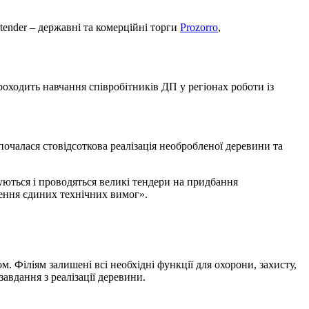
ender – державні та комерційні торги
Prozorro
,
роходить навчання співробітників ДП у регіонах роботи із
зпочалася стовідсоткова реалізація необробленої деревини та
уються і проводяться великі тендери на придбання
орення єдиних технічних вимог».
 Філіям залишені всі необхідні функції для охорони, захисту,
завдання з реалізації деревини.