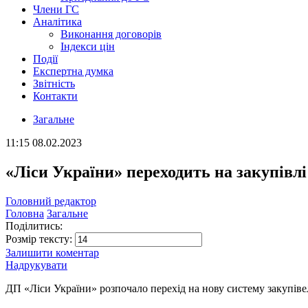
Члени ГС
Аналітика
Виконання договорів
Індекси цін
Події
Експертна думка
Звітність
Контакти
Загальне
11:15
08.02.2023
«Ліси України» переходить на закупівл
Головний редактор
Головна
Загальне
Поділитись:
Розмір тексту:
Залишити коментар
Надрукувати
ДП «Ліси України» розпочало перехід на нову систему закупіве