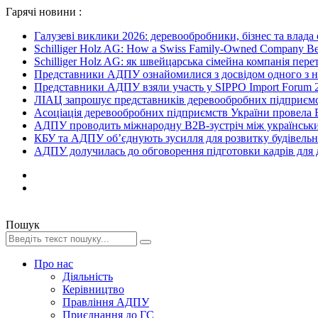
Гарячі новини :
Галузеві виклики 2026: деревообробники, бізнес та влада
Schilliger Holz AG: How a Swiss Family-Owned Company Beca
Schilliger Holz AG: як швейцарська сімейна компанія перет
Представники АДПУ ознайомилися з досвідом одного з на
Представники АДПУ взяли участь у SIPPO Import Forum 2
ЛІАЦ запрошує представників деревообробних підприємст
Асоціація деревообробних підприємств України провела B
АДПУ проводить міжнародну B2B-зустріч між українськи
КБУ та АДПУ об’єднують зусилля для розвитку будівельної
АДПУ долучилась до обговорення підготовки кадрів для де
Пошук
Про нас
Діяльність
Керівництво
Правління АДПУ
Приєднання до ГС