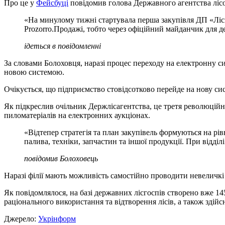
Про це у
Фейсбуці
повідомив голова Державного агентства ліс
«На минулому тижні стартувала перша закупівля ДП «Ліси
Prozorro.Продажі, тобто через офіційний майданчик для д
ідеться в повідомленні
За словами Болоховця, наразі процес переходу на електронну си
новою системою.
Очікується, що підприємство стовідсотково перейде на нову сис
Як підкреслив очільник Держлісагентства, це третя революційна п
пиломатеріалів на електронних аукціонах.
«Відтепер стратегія та план закупівель формуються на рі
палива, техніки, запчастин та іншої продукції. При відді
повідомив Болоховець
Наразі філії мають можливість самостійно проводити невеличкі 
Як повідомлялося, на базі державних лісгоспів створено вже 14
раціонального використання та відтворення лісів, а також здійсн
Джерело:
Укрінформ