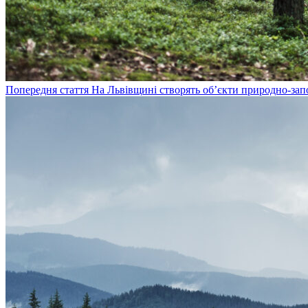
Попередня стаття
На Львівщині створять об’єкти природно-зап