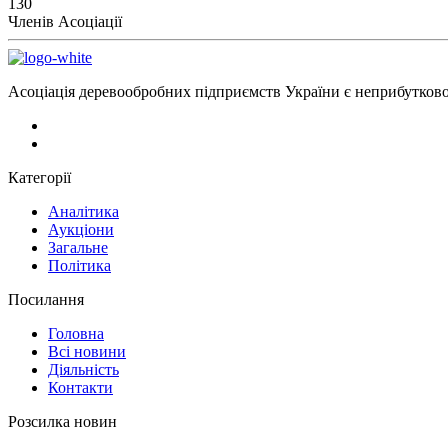
130
Членів Асоціації
Асоціація деревообробних підприємств України є неприбутковою
Категорії
Аналітика
Аукціони
Загальне
Політика
Посилання
Головна
Всі новини
Діяльність
Контакти
Розсилка новин