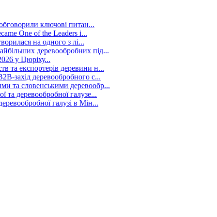
 обговорили ключові питан...
me One of the Leaders i...
ворилася на одного з лі...
йбільших деревообробних під...
026 у Цюріху...
в та експортерів деревини н...
2B-захід деревообробного с...
ми та словенськими деревообр...
 та деревообробної галузе...
ревообробної галузі в Мін...