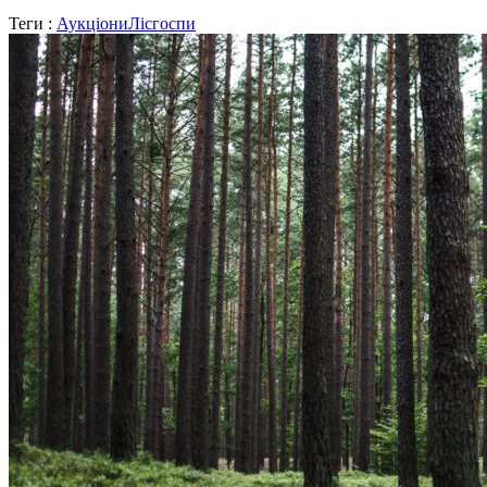
Теги :
Аукціони
Лісгоспи