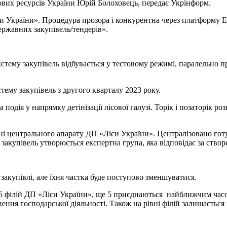
ових ресурсів України Юрій Болоховець, передає Укрінформ.
 України». Процедура прозора і конкурентна через платформу Et
ержавних закупівель/тендерів».
стему закупівель відбувається у тестовому режимі, паралельно п
тему закупівель з другого кварталу 2023 року.
одія у напрямку детінізації лісової галузі. Торік і позаторік ро
вні центрального апарату ДП «Ліси України». Централізовано гот
лі закупівель утворюється експертна група, яка відповідає за ств
закупівлі, але їхня частка буде поступово зменшуватися.
5 філій ДП «Ліси України», ще 5 приєднаються найближчим часом.
ення господарської діяльності. Також на рівні філій залишається 