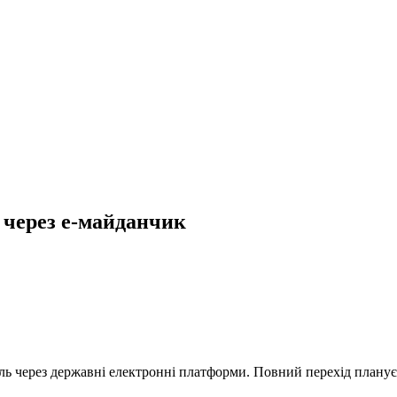
і через е-майданчик
ль через державні електронні платформи. Повний перехід плануєт