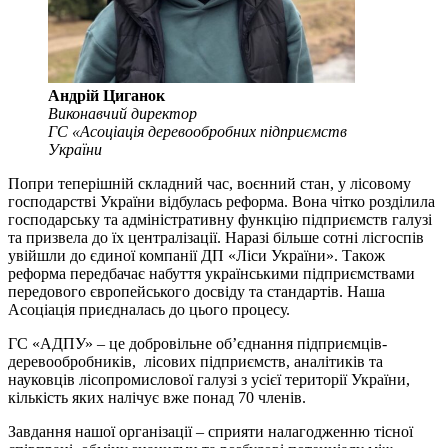
Андрій Циганок
Виконавчий директор
ГС «Асоціація деревообробних підприємств
України
Попри теперішній складний час, воєнний стан, у лісовому
господарстві України відбулась реформа. Вона чітко розділила
господарську та адміністративну функцію підприємств галузі
та призвела до їх централізації. Наразі більше сотні лісгоспів
увійшли до єдиної компанії ДП «Ліси України». Також
реформа передбачає набуття українськими підприємствами
передового європейського досвіду та стандартів. Наша
Асоціація приєдналась до цього процесу.
ГС «АДПУ» – це добровільне об’єднання підприємців-
деревообробників, лісових підприємств, аналітиків та
науковців лісопромислової галузі з усієї території України,
кількість яких налічує вже понад 70 членів.
Завдання нашої організації – сприяти налагодженню тісної