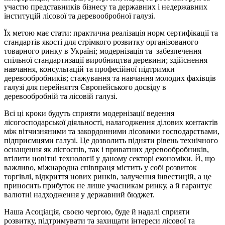
участю представників бізнесу та державних і недержавних
інституцій лісової та деревообробної галузі.
Їх метою має стати: практична реалізація норм сертифікації та
стандартів якості для стрімкого розвитку організованого
товарного ринку в Україні; модернізація та забезпечення
спільної стандартизації виробництва деревини; здійснення
навчання, консультацій та професійної підтримки
деревообробників; стажування та навчання молодих фахівців
галузі для перейняття Європейського досвіду в
деревообробній та лісовій галузі.
Всі ці кроки будуть сприяти модернізації ведення
лісогосподарської діяльності, налагодження ділових контактів
між вітчизняними та закордонними лісовими господарствами,
підприємцями галузі. Це дозволить підняти рівень технічного
оснащення як лісгоспів, так і приватних деревообробників,
втілити новітні технології у даному секторі економіки. Й, що
важливо, міжнародна співпраця містить у собі розвиток
торгівлі, відкриття нових ринків, залучення інвестицій, а це
приносить прибуток не лише учасникам ринку, а й гарантує
валютні надходження у державний бюджет.
Наша Асоціація, своєю чергою, буде й надалі сприяти
розвитку, підтримувати та захищати інтереси лісової та