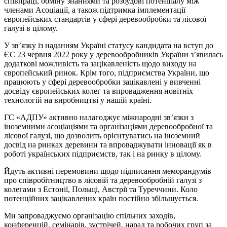
співпраці, обміну знаннями та розбудові потенціалу між
членами Асоціації, а також підтримка імплементації
європейських стандартів у сфері деревообробки та лісової
галузі в цілому.
У зв’язку із наданням Україні статусу кандидата на вступ до
ЄС 23 червня 2022 року у деревообробників України з’явилась
додаткові можливість та зацікавленість щодо виходу на
європейський ринок. Крім того, підприємства України, що
працюють у сфері деревообробки зацікавлені у вивченні
досвіду європейських колег та впровадження новітніх
технологій на виробництві у нашій країні.
ГС «АДПУ» активно налагоджує міжнародні зв’язки з
іноземними асоціаціями та організаціями деревообробної та
лісової галузі, що дозволить орієнтуватись на іноземний
досвід на ринках деревини та впроваджувати інновації як в
роботі українських підприємств, так і на ринку в цілому.
Йдуть активні перемовини щодо підписання меморандумів
про співробітництво в лісовій та деревообробній галузі з
колегами з Естонії, Польщі, Австрії та Туреччини. Коло
потенційних зацікавлених країн постійно збільшується.
Ми запроваджуємо організацію спільних заходів,
конференцій, семінарів, зустрічей, нарад та робочих груп за