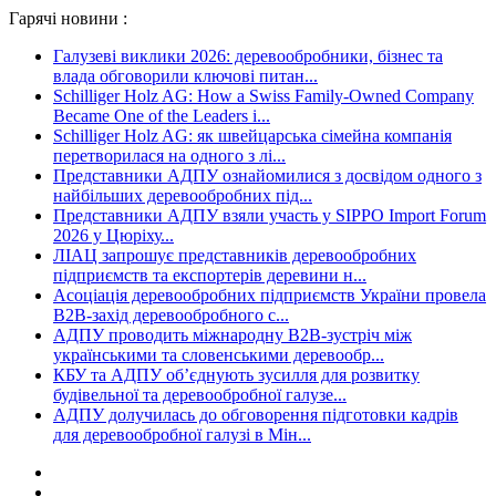
Гарячі новини :
Галузеві виклики 2026: деревообробники, бізнес та
влада обговорили ключові питан...
Schilliger Holz AG: How a Swiss Family-Owned Company
Became One of the Leaders i...
Schilliger Holz AG: як швейцарська сімейна компанія
перетворилася на одного з лі...
Представники АДПУ ознайомилися з досвідом одного з
найбільших деревообробних під...
Представники АДПУ взяли участь у SIPPO Import Forum
2026 у Цюріху...
ЛІАЦ запрошує представників деревообробних
підприємств та експортерів деревини н...
Асоціація деревообробних підприємств України провела
B2B-захід деревообробного с...
АДПУ проводить міжнародну B2B-зустріч між
українськими та словенськими деревообр...
КБУ та АДПУ об’єднують зусилля для розвитку
будівельної та деревообробної галузе...
АДПУ долучилась до обговорення підготовки кадрів
для деревообробної галузі в Мін...