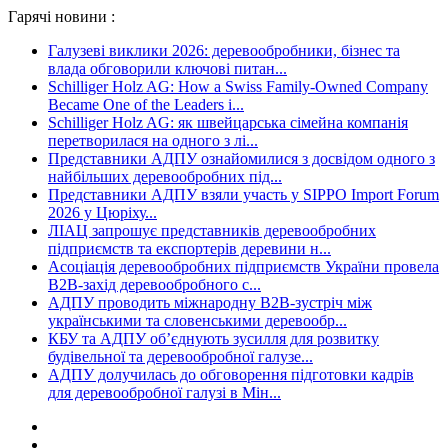
Гарячі новини :
Галузеві виклики 2026: деревообробники, бізнес та
влада обговорили ключові питан...
Schilliger Holz AG: How a Swiss Family-Owned Company
Became One of the Leaders i...
Schilliger Holz AG: як швейцарська сімейна компанія
перетворилася на одного з лі...
Представники АДПУ ознайомилися з досвідом одного з
найбільших деревообробних під...
Представники АДПУ взяли участь у SIPPO Import Forum
2026 у Цюріху...
ЛІАЦ запрошує представників деревообробних
підприємств та експортерів деревини н...
Асоціація деревообробних підприємств України провела
B2B-захід деревообробного с...
АДПУ проводить міжнародну B2B-зустріч між
українськими та словенськими деревообр...
КБУ та АДПУ об’єднують зусилля для розвитку
будівельної та деревообробної галузе...
АДПУ долучилась до обговорення підготовки кадрів
для деревообробної галузі в Мін...