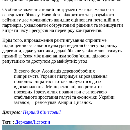
Особливе значення новий інструмент має для малого та
середнього бізнесу. Наявність відкритого та зрозумілого
рейтингу дає можливість швидше оцінювати потенційних
партнерів, ухвалювати обґрунтовані рішення та зменшувати
витрати часу і ресурсів на перевірку контрагентів.
Крім того, впровадження рейтингування сприятиме
підвищенню загальної культури ведення бізнесу на ринку
деревини, адже учасники дедалі більше усвідомлюватимуть
прямий зв’язок між виконанням зобов’язань, діловою
репутацією та доступом до майбутніх угод.
Зі свого боку, Асоціація деревообробних
підприємств України підтримує впровадження
подібних ініціатив і готова долучатися до їх
вдосконалення. Ми переконані, що розвиток
прозорих і зрозумілих правил гри є запорукою
стабільного зростання галузі та економіки України
загалом, – резюмував Андрій Циганок.
Джерело:
Перший бізнесовий
Теги :
Держава
Лісгоспи