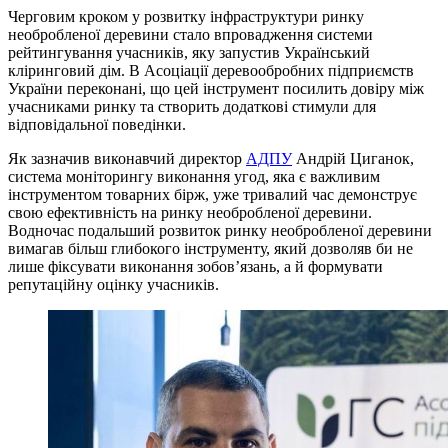
Черговим кроком у розвитку інфраструктури ринку
необробленої деревини стало впровадження системи
рейтингування учасників, яку запустив Український
кліринговий дім. В Асоціації деревообробних підприємств
України переконані, що цей інструмент посилить довіру між
учасниками ринку та створить додаткові стимули для
відповідальної поведінки.
Як зазначив виконавчий директор
АДПУ
Андрій Циганок,
система моніторингу виконання угод, яка є важливим
інструментом товарних бірж, уже тривалий час демонструє
свою ефективність на ринку необробленої деревини.
Водночас подальший розвиток ринку необробленої деревини
вимагав більш глибокого інструменту, який дозволяв би не
лише фіксувати виконання зобов’язань, а й формувати
репутаційну оцінку учасників.