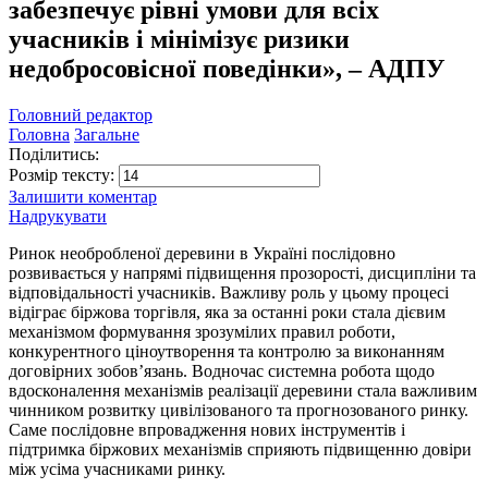
забезпечує рівні умови для всіх
учасників і мінімізує ризики
недобросовісної поведінки», – АДПУ
Головний редактор
Головна
Загальне
Поділитись:
Розмір тексту:
Залишити коментар
Надрукувати
Ринок необробленої деревини в Україні послідовно
розвивається у напрямі підвищення прозорості, дисципліни та
відповідальності учасників. Важливу роль у цьому процесі
відіграє біржова торгівля, яка за останні роки стала дієвим
механізмом формування зрозумілих правил роботи,
конкурентного ціноутворення та контролю за виконанням
договірних зобов’язань. Водночас системна робота щодо
вдосконалення механізмів реалізації деревини стала важливим
чинником розвитку цивілізованого та прогнозованого ринку.
Саме послідовне впровадження нових інструментів і
підтримка біржових механізмів сприяють підвищенню довіри
між усіма учасниками ринку.