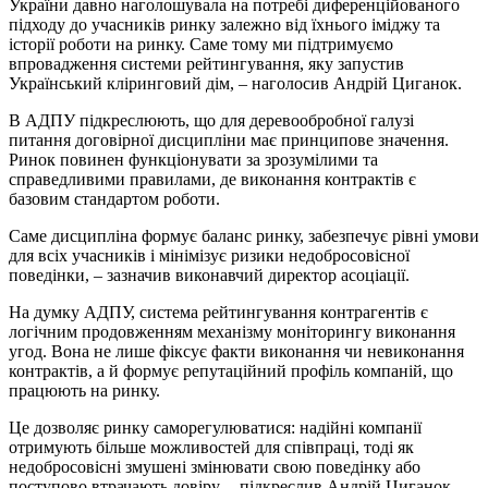
України давно наголошувала на потребі диференційованого
підходу до учасників ринку залежно від їхнього іміджу та
історії роботи на ринку. Саме тому ми підтримуємо
впровадження системи рейтингування, яку запустив
Український кліринговий дім, – наголосив Андрій Циганок.
В АДПУ підкреслюють, що для деревообробної галузі
питання договірної дисципліни має принципове значення.
Ринок повинен функціонувати за зрозумілими та
справедливими правилами, де виконання контрактів є
базовим стандартом роботи.
Саме дисципліна формує баланс ринку, забезпечує рівні умови
для всіх учасників і мінімізує ризики недобросовісної
поведінки, – зазначив виконавчий директор асоціації.
На думку АДПУ, система рейтингування контрагентів є
логічним продовженням механізму моніторингу виконання
угод. Вона не лише фіксує факти виконання чи невиконання
контрактів, а й формує репутаційний профіль компаній, що
працюють на ринку.
Це дозволяє ринку саморегулюватися: надійні компанії
отримують більше можливостей для співпраці, тоді як
недобросовісні змушені змінювати свою поведінку або
поступово втрачають довіру, – підкреслив Андрій Циганок.