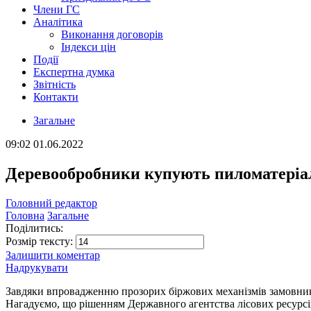
Члени ГС
Аналітика
Виконання договорів
Індекси цін
Події
Експертна думка
Звітність
Контакти
Загальне
09:02
01.06.2022
Деревообробники купують пиломатеріал
Головний редактор
Головна
Загальне
Поділитись:
Розмір тексту:
Залишити коментар
Надрукувати
Завдяки впровадженню прозорих біржових механізмів замовники
Нагадуємо, що рішенням Державного агентства лісових ресурсів