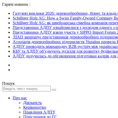
Гарячі новини :
Галузеві виклики 2026: деревообробники, бізнес та влада
Schilliger Holz AG: How a Swiss Family-Owned Company Beca
Schilliger Holz AG: як швейцарська сімейна компанія перет
Представники АДПУ ознайомилися з досвідом одного з на
Представники АДПУ взяли участь у SIPPO Import Forum 2
ЛІАЦ запрошує представників деревообробних підприємст
Асоціація деревообробних підприємств України провела B
АДПУ проводить міжнародну B2B-зустріч між українськи
КБУ та АДПУ об’єднують зусилля для розвитку будівельної
АДПУ долучилась до обговорення підготовки кадрів для де
Пошук
Про нас
Діяльність
Керівництво
Правління АДПУ
Приєднання до ГС