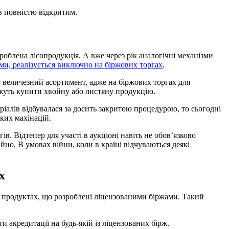
в повністю відкритим.
роблена лісопродукція. А вже через рік аналогічні механізми
ми, реалізується виключно на біржових торгах
.
є величезний асортимент, адже на біржових торгах для
ожуть купити хвойну або листяну продукцію.
іалів відбувалася за досить закритою процедурою, то сьогодні
ких махінацій.
. Відтепер для участі в аукціоні навіть не обов’язково
но. В умовах війни, коли в країні відчуваються деякі
х
их продуктах, що розроблені ліцензованими біржами. Такий
 акредитації на будь-якій із ліцензованих бірж.