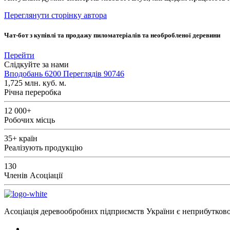
Переглянути сторінку автора
Чат-бот з купівлі та продажу пиломатеріалів та необробленої деревини
Перейти
Слідкуйте за нами
Вподобань
6200
Переглядів
90746
1,725
млн. куб. м.
Річна переробка
12 000+
Робочих місць
35+
країн
Реалізують продукцію
130
Членів Асоціації
Асоціація деревообробних підприємств України є неприбутковою