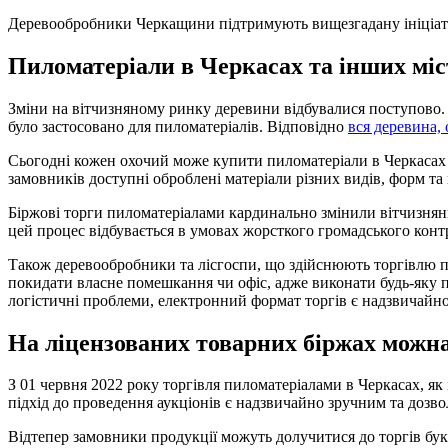
Деревообробники Черкащини підтримують вищезгадану ініціатив
Пиломатеріали в Черкасах та інших міс
Зміни на вітчизняному ринку деревини відбувалися поступово. З
було застосовано для пиломатеріалів. Відповідно
вся деревина,
Сьогодні кожен охочий може купити пиломатеріали в Черкасах ч
замовників доступні оброблені матеріали різних видів, форм 
Біржові торги пиломатеріалами кардинально змінили вітчизняни
цей процес відбувається в умовах жорсткого громадського кон
Також деревообробники та лісгоспи, що здійснюють торгівлю пил
покидати власне помешкання чи офіс, адже виконати будь-яку пр
логістичні проблеми, електронний формат торгів є надзвичайн
На ліцензованих товарних біржах можна
З 01 червня 2022 року торгівля пиломатеріалами в Черкасах, як
підхід до проведення аукціонів є надзвичайно зручним та дозв
Відтепер замовники продукції можуть долучитися до торгів буква