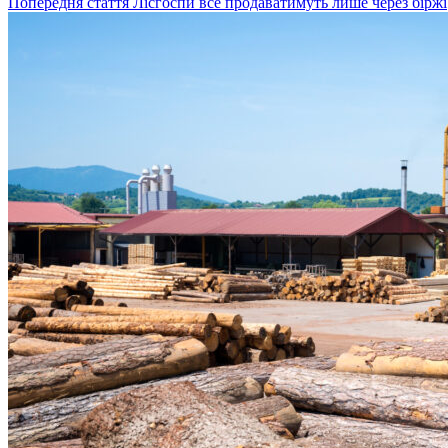
Попередня стаття
Лісгоспи все продаватимуть лише через біржі