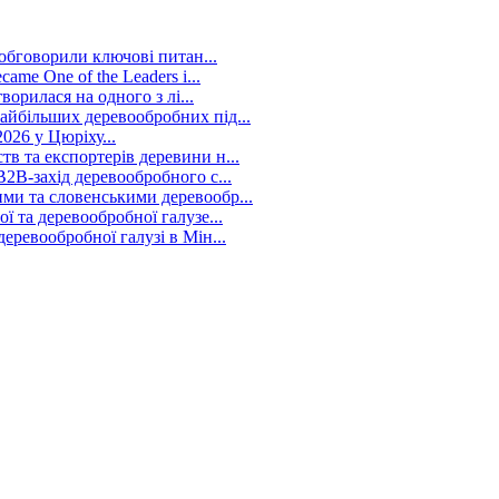
 обговорили ключові питан...
me One of the Leaders i...
ворилася на одного з лі...
йбільших деревообробних під...
026 у Цюріху...
в та експортерів деревини н...
2B-захід деревообробного с...
ми та словенськими деревообр...
 та деревообробної галузе...
ревообробної галузі в Мін...