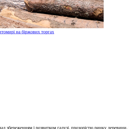
томирі на біржових торгах
над збереженням і розвитком галузі, прозорістю ринку деревини,