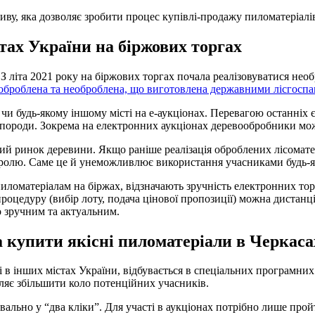
у, яка дозволяє зробити процес купівлі-продажу пиломатеріалі
тах України на біржових торгах
 літа 2021 року на біржових торгах почала реалізовуватися необ
 оброблена та необроблена, що виготовлена державними лісгоспа
и будь-якому іншому місті на е-аукціонах. Перевагою останніх 
та породи. Зокрема на електронних аукціонах деревообробники м
й ринок деревини. Якщо раніше реалізація оброблених лісоматер
тролю. Саме це й унеможливлює використання учасниками будь-я
оматеріалам на біржах, відзначають зручність електронних торгів
оцедуру (вибір лоту, подача цінової пропозиції) можна дистанцій
о зручним та актуальним.
 купити якісні пиломатеріали в Черкаса
 і в інших містах України, відбувається в спеціальних програмн
оляє збільшити коло потенційних учасників.
льно у “два кліки”. Для участі в аукціонах потрібно лише пройти