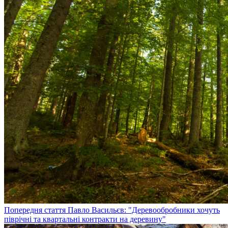
Попередня стаття
Павло Васильєв: "Деревообробники хочуть
піврічні та квартальні контракти на деревину"