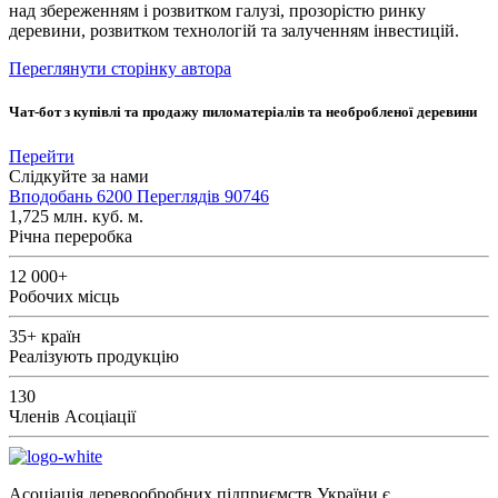
над збереженням і розвитком галузі, прозорістю ринку
деревини, розвитком технологій та залученням інвестицій.
Переглянути сторінку автора
Чат-бот з купівлі та продажу пиломатеріалів та необробленої деревини
Перейти
Слідкуйте за нами
Вподобань
6200
Переглядів
90746
1,725
млн. куб. м.
Річна переробка
12 000+
Робочих місць
35+
країн
Реалізують продукцію
130
Членів Асоціації
Асоціація деревообробних підприємств України є