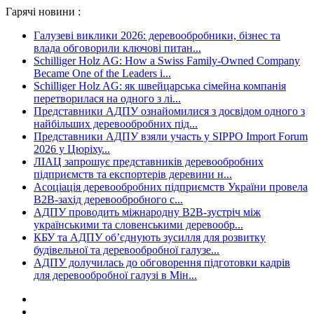
Гарячі новини :
Галузеві виклики 2026: деревообробники, бізнес та
влада обговорили ключові питан...
Schilliger Holz AG: How a Swiss Family-Owned Company
Became One of the Leaders i...
Schilliger Holz AG: як швейцарська сімейна компанія
перетворилася на одного з лі...
Представники АДПУ ознайомилися з досвідом одного з
найбільших деревообробних під...
Представники АДПУ взяли участь у SIPPO Import Forum
2026 у Цюріху...
ЛІАЦ запрошує представників деревообробних
підприємств та експортерів деревини н...
Асоціація деревообробних підприємств України провела
B2B-захід деревообробного с...
АДПУ проводить міжнародну B2B-зустріч між
українськими та словенськими деревообр...
КБУ та АДПУ об’єднують зусилля для розвитку
будівельної та деревообробної галузе...
АДПУ долучилась до обговорення підготовки кадрів
для деревообробної галузі в Мін...