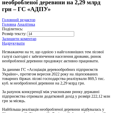
необробленої деревини на 2,29 млрд
грн – ГС «АДПУ»
Головний редактор
Головна
Аналітика
Поділитись:
Розмір тексту:
Залишити коментар
Надрукувати
Незважаючи на те, що однією з найголовніших тем лісової
галузі сьогодні є забезпечення населення дровами, ринок
необробленої деревини продовжує активно працювати.
За даними ГС «Асоціація деревообробних підприємств
України», протягом вересня 2022 року на ліцензованих
товарних біржах лісові господарства реалізували 869,5 тис.
куб. м необробленої деревини на 2,29 млрд грн.
За рахунок конкуренції між учасниками ринку державні
підприємства отримали додатковий дохід у розмірі 222,12 млн
грн за місяць.
Найбільша реалізація необробленої деревини відбувалась у