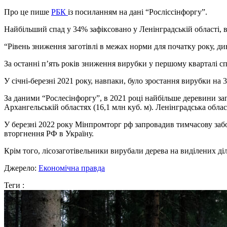
Про це пише
РБК
із посиланням на дані “Росліссінфоргу”.
Найбільший спад у 34% зафіксовано у Ленінградській області, в
“Рівень зниження заготівлі в межах норми для початку року, ди
За останні п’ять років зниження вирубки у першому кварталі спо
У січні-березні 2021 року, навпаки, було зростання вирубки на 3
За даними “Рослесінфоргу”, в 2021 році найбільше деревини загот
Архангельській областях (16,1 млн куб. м). Ленінградська область
У березні 2022 року Мінпромторг рф запровадив тимчасову забо
вторгнення РФ в Україну.
Крім того, лісозаготівельники вирубали дерева на виділених ді
Джерело:
Економічна правда
Теги :