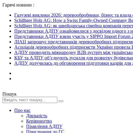
Гарячі новини :
Галузеві виклики 2026: деревообробники, бізнес та влада
Schilliger Holz AG: How a Swiss Family-Owned Company Beca
Schilliger Holz AG: як швейцарська сімейна компанія перет
Представники АДПУ ознайомилися з досвідом одного з на
Представники АДПУ взяли участь у SIPPO Import Forum 2
ЛІАЦ запрошує представників деревообробних підприємст
Асоціація деревообробних підприємств України провела B
АДПУ проводить міжнародну B2B-зустріч між українськи
КБУ та АДПУ об’єднують зусилля для розвитку будівельної
АДПУ долучилась до обговорення підготовки кадрів для де
Пошук
Про нас
Діяльність
Керівництво
Правління АДПУ
Приєднання до ГС