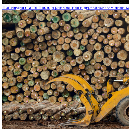
Попередня стаття
Прозорі ринкові торги деревиною замінили к