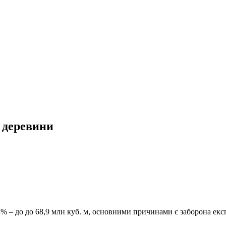
і деревини
,4% – до до 68,9 млн куб. м, основними причинами є заборона екс