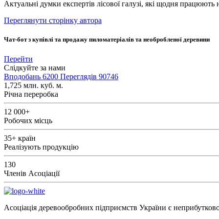
Актуальні думки експертів лісової галузі, які щодня працюють 
Переглянути сторінку автора
Чат-бот з купівлі та продажу пиломатеріалів та необробленої деревини
Перейти
Слідкуйте за нами
Вподобань
6200
Переглядів
90746
1,725
млн. куб. м.
Річна переробка
12 000+
Робочих місць
35+
країн
Реалізують продукцію
130
Членів Асоціації
Асоціація деревообробних підприємств України є неприбутковою