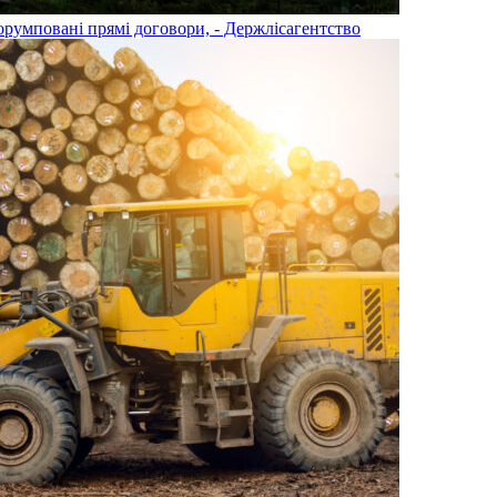
орумповані прямі договори, - Держлісагентство