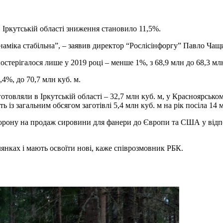
 Іркутській області зниження становило 11,5%.
наміка стабільна”, – заявив директор “Рослісінфоргу” Павло Чащ
стерігалося лише у 2019 році – менше 1%, з 68,9 млн до 68,3 млн
,4%, до 70,7 млн куб. м.
овляли в Іркутській області – 32,7 млн ​​куб. м, у Красноярському
 із загальним обсягом заготівлі 5,4 млн куб. м на рік посіла 14 м
рону на продаж сировини для фанери до Європи та США у відпові
лянках і мають освоїти нові, каже співрозмовник РБК.