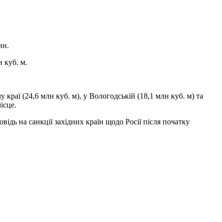
ин.
 куб. м.
 краї (24,6 млн куб. м), у Вологодській (18,1 млн куб. м) та
ісце.
дь на санкції західних країн щодо Росії після початку