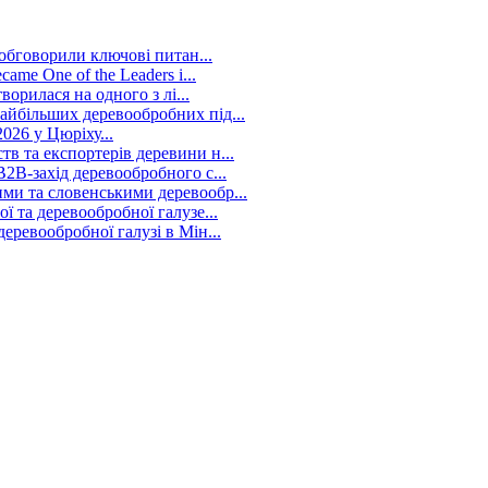
 обговорили ключові питан...
me One of the Leaders i...
ворилася на одного з лі...
йбільших деревообробних під...
026 у Цюріху...
в та експортерів деревини н...
2B-захід деревообробного с...
ми та словенськими деревообр...
 та деревообробної галузе...
ревообробної галузі в Мін...