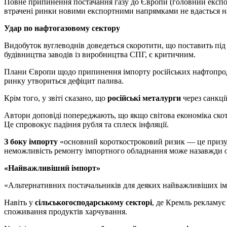
Повне припинення постачання газу до Європи (головний експор
втрачені ринки новими експортними напрямками не вдасться наві
Удар по нафтогазовому сектору
Видобуток вуглеводнів доведеться скоротити, що поставить під 
будівництва заводів із виробництва СПГ, є критичним.
Плани Європи щодо припинення імпорту російських нафтопродук
ринку утвориться дефіцит палива.
Крім того, у звіті сказано, що
російські металурги
через санкції
Автори доповіді попереджають, що якщо світова економіка скот
Це спровокує падіння рубля та сплеск інфляції.
З боку імпорту
«основний короткостроковий ризик — це призупи
неможливість ремонту імпортного обладнання може назавжди 
«Найважливіший імпорт»
«Альтернативних постачальників для деяких найважливіших імп
Навіть у
сільськогосподарському секторі
, де Кремль рекламує
споживання продуктів харчування.