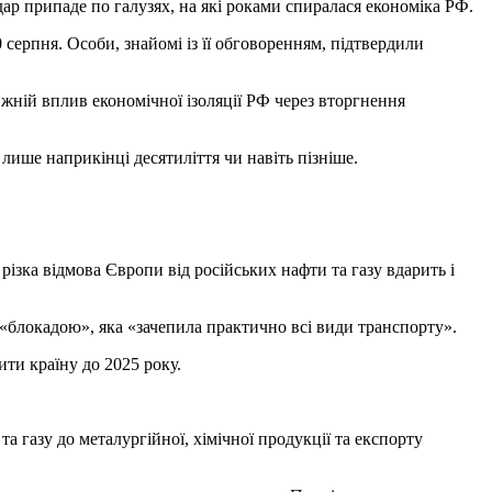
р припаде по галузях, на які роками спиралася економіка РФ.
серпня. Особи, знайомі із її обговоренням, підтвердили
вжній вплив економічної ізоляції РФ через вторгнення
 лише наприкінці десятиліття чи навіть пізніше.
 різка відмова Європи від російських нафти та газу вдарить і
 з «блокадою», яка «зачепила практично всі види транспорту».
ити країну до 2025 року.
 газу до металургійної, хімічної продукції та експорту