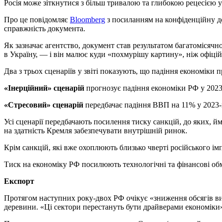
Росія може зіткнутися з більш тривалою та глибокою рецесією 
Про це повідомляє
Bloomberg
з посиланням на конфіденційну до
справжність документа.
Як зазначає агентство, документ став результатом багатомісячн
в Україну, — і він малює куди «похмурішу картину», ніж офіцій
Два з трьох сценаріїв у звіті показують, що падіння економіки 
«Інерційний» сценарій
прогнозує падіння економіки РФ у 2023 
«Стресовий» сценарій
передбачає падіння ВВП на 11% у 2023-м
Усі сценарії передбачають посилення тиску санкцій, до яких, йм
на здатність Кремля забезпечувати внутрішній ринок.
Крім санкцій, які вже охоплюють близько чверті російського імп
Тиск на економіку РФ посилюють технологічні та фінансові обме
Експорт
Протягом наступних року-двох РФ очікує «зниження обсягів виро
деревини. «Ці сектори перестануть бути драйверами економіки»,