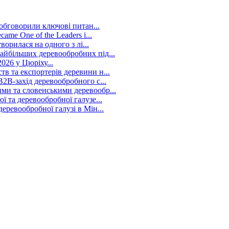
 обговорили ключові питан...
me One of the Leaders i...
ворилася на одного з лі...
йбільших деревообробних під...
026 у Цюріху...
в та експортерів деревини н...
2B-захід деревообробного с...
ми та словенськими деревообр...
 та деревообробної галузе...
ревообробної галузі в Мін...