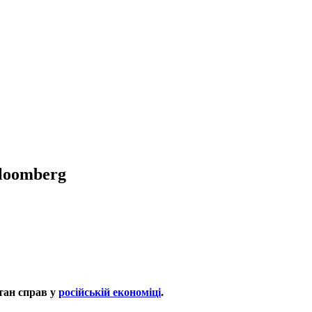
Bloomberg
тан справ у
російській економіці
.