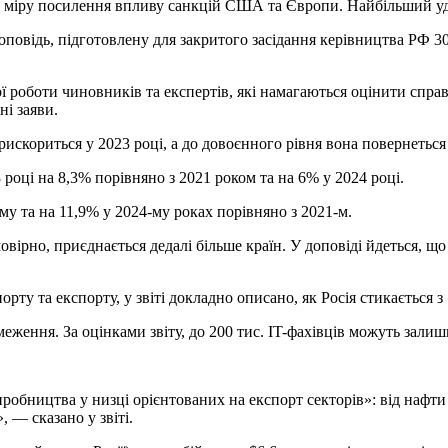
у міру посилення впливу санкцій США та Європи. Найбільший уда
повідь, підготовлену для закритого засідання керівництва РФ 30 
ої роботи чиновників та експертів, які намагаються оцінити спра
ні заяви.
прискориться у 2023 році, а до довоєнного рівня вона повернеться
році на 8,3% порівняно з 2021 роком та на 6% у 2024 році.
у та на 11,9% у 2024-му роках порівняно з 2021-м.
овірно, приєднається дедалі більше країн. У доповіді йдеться, що
орту та експорту, у звіті докладно описано, як Росія стикається
ження. За оцінками звіту, до 200 тис. IT-фахівців можуть залиш
бництва у низці орієнтованих на експорт секторів»: від нафти та
 — сказано у звіті.