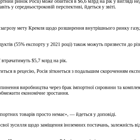
тний ринок Росії) може обійтися в $6,6 млрд на рік у вигляді
ть у середньостроковій перспективі, йдеться у звіті.
загрозу мету Кремля щодо розширення внутрішнього ринку газу, йд
тів (55% експорту у 2021 році) також можуть призвести до різ
 втрачатимуть $5,7 млрд на рік.
иться в рецесію, Росія зіткнеться з подальшим скороченням екс
нення виробництва через брак імпортної сировини та комплекту
обмежити економічне зростання.
ортних товарів просто немає», — йдеться у доповіді.
 свої зусилля щодо заміщення іноземних постачань, залежність в