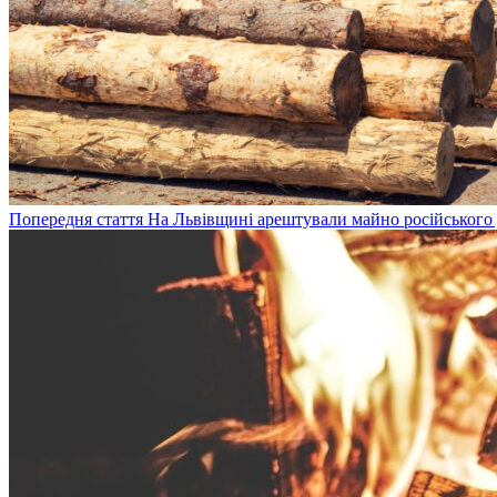
Попередня стаття
На Львівщині арештували майно російського