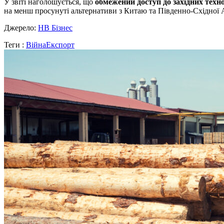
У звіті наголошується, що
обмежений доступ до західних техн
на менш просунуті альтернативи з Китаю та Південно-Східної А
Джерело:
НВ Бізнес
Теги :
Війна
Експорт