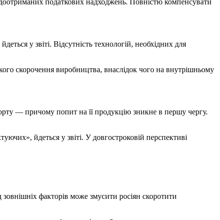
 недоотриманих податкових надходжень. Повністю компенсувати
еться у звіті. Відсутність технологій, необхідних для
кого скорочення виробництва, внаслідок чого на внутрішньому
порту — причому попит на її продукцію зникне в першу чергу.
ючих», йдеться у звіті. У довгостроковій перспективі
ід зовнішніх факторів може змусити росіян скоротити