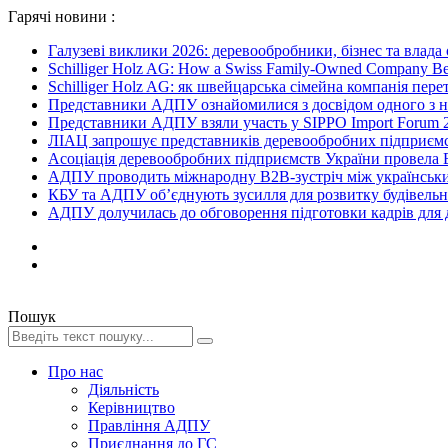
Гарячі новини :
Галузеві виклики 2026: деревообробники, бізнес та влада
Schilliger Holz AG: How a Swiss Family-Owned Company Beca
Schilliger Holz AG: як швейцарська сімейна компанія перет
Представники АДПУ ознайомилися з досвідом одного з на
Представники АДПУ взяли участь у SIPPO Import Forum 2
ЛІАЦ запрошує представників деревообробних підприємст
Асоціація деревообробних підприємств України провела B
АДПУ проводить міжнародну B2B-зустріч між українськи
КБУ та АДПУ об’єднують зусилля для розвитку будівельної
АДПУ долучилась до обговорення підготовки кадрів для де
Пошук
Про нас
Діяльність
Керівництво
Правління АДПУ
Приєднання до ГС