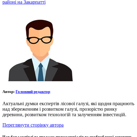
районі на Закарпатті
Автор:
Головний редактор
Актуальні думки експертів лісової галузі, які щодня працюють
над збереженням і розвитком галузі, прозорістю ринку
деревини, розвитком технологій та залученням інвестицій.
Переглянути сторінку автора
Чат-бот з купівлі та продажу пиломатеріалів та необробленої деревини