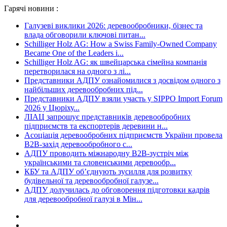
Гарячі новини :
Галузеві виклики 2026: деревообробники, бізнес та
влада обговорили ключові питан...
Schilliger Holz AG: How a Swiss Family-Owned Company
Became One of the Leaders i...
Schilliger Holz AG: як швейцарська сімейна компанія
перетворилася на одного з лі...
Представники АДПУ ознайомилися з досвідом одного з
найбільших деревообробних під...
Представники АДПУ взяли участь у SIPPO Import Forum
2026 у Цюріху...
ЛІАЦ запрошує представників деревообробних
підприємств та експортерів деревини н...
Асоціація деревообробних підприємств України провела
B2B-захід деревообробного с...
АДПУ проводить міжнародну B2B-зустріч між
українськими та словенськими деревообр...
КБУ та АДПУ об’єднують зусилля для розвитку
будівельної та деревообробної галузе...
АДПУ долучилась до обговорення підготовки кадрів
для деревообробної галузі в Мін...