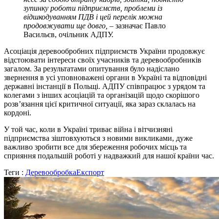
зупинку роботи підприємств, проблеми із
відшкодуванням ПДВ і цей перелік можна
продовжувати ще довго,
– зазначає Павло
Васильєв, очільник АДПУ.
Асоціація деревообробних підприємств України продовжує
відстоювати інтереси своїх учасників та деревообробників
загалом. За результатами опитування було надіслано
звернення в усі уповноважені органи в Україні та відповідні
державні інстанції в Польщі. АДПУ співпрацює з урядом та
колегами з інших асоціацій та організацій щодо скорішого
розв’язання цієї критичної ситуації, яка зараз склалась на
кордоні.
У той час, коли в Україні триває війна і вітчизняні
підприємства зіштовхуються з новими викликами, дуже
важливо зробити все для збереження робочих місць та
сприяння подальшій роботі у надважкий для нашої країни час.
Теги :
Деревообробка
Експорт