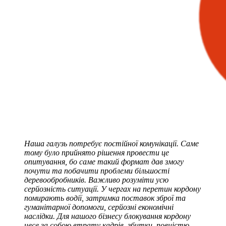
Наша галузь потребує постійної комунікації. Саме
тому було прийнято рішення провести це
опитування, бо саме такий формат дав змогу
почути та побачити проблеми більшості
деревообробників. Важливо розуміти усю
серйозність ситуації. У чергах на перетин кордону
помирають водії, затримка поставок зброї та
гуманітарної допомоги, серйозні економічні
наслідки. Для нашого бізнесу блокування кордону
несе за собою втрату кадрів, збитки, повністю