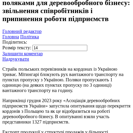
поляками для деревообробного бізнесу:
звільнення співробітників і
припинення роботи підприємств
Головний редактор
Головна
Політика
Поділитись:
Розмір тексту:
Залишити коментар
Надрукувати
Страйк польських перевізників на кордонах із Україною
триває. Мітингарі блокують рух вантажного транспорту на
пунктах пропуску з Україною. Поляки пропускають 1
одиницю (на деяких пунктах пропуску по 3 одиниці)
вантажного транспорту на годину.
Наприкінці грудня 2023 року «Асоціація деревообробних
підприємств України» запустила опитування щодо перекриття
кордонів з Польщею та як це відобразиться на роботі
деревообробного бізнесу. В опитуванні взяли участь
представники 1327 підприємств.
Експорт продукції у структурі продажів у більшості