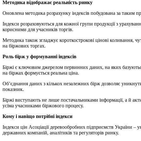
Методика відображає реальність ринку
Оновлена методика розрахунку індексів побудована за таким пр
Індекси розраховуються для кожної групи продукції з урахуванн
корисними для учасників торгів.
Методика також згладжує короткострокові цінові коливання, чу
на біржових торгах.
Роль бірж у формуванні індексів
Біржі є ключовим джерелом первинних даних, на яких базуються 
на біржах формується реальна ціна.
Об’єднання даних з кількох незалежних бірж дозволяє уникнут
показник.
Біржі виступають не лише постачальниками інформації, а й акт
усіма учасниками біржового процесу.
Кому і навіщо потрібні індекси
Індекси цін Асоціації деревообробних підприємств України – ун
державних компаній, аналітиків та регуляторів ринку.