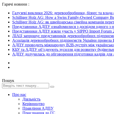
Гарячі новини :
Галузеві виклики 2026: деревообробники, бізнес та влада
Schilliger Holz AG: How a Swiss Family-Owned Company Beca
Schilliger Holz AG: як швейцарська сімейна компанія перет
Представники АДПУ ознайомилися з досвідом одного з на
Представники АДПУ взяли участь у SIPPO Import Forum 2
ЛІАЦ запрошує представників деревообробних підприємст
Асоціація деревообробних підприємств України провела B
АДПУ проводить міжнародну B2B-зустріч між українськи
КБУ та АДПУ об’єднують зусилля для розвитку будівельної
АДПУ долучилась до обговорення підготовки кадрів для де
Пошук
Про нас
Діяльність
Керівництво
Правління АДПУ
Приєднання до ГС