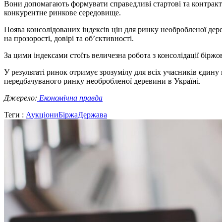
Вони допомагають формувати справедливі стартові та контрактн
конкурентне ринкове середовище.
Поява консолідованих індексів цін для ринку необробленої дере
на прозорості, довірі та об’єктивності.
За цими індексами стоїть величезна робота з консолідації біржо
У результаті ринок отримує зрозумілу для всіх учасників єдину
передбачуваного ринку необробленої деревини в Україні.
Джерело:
Економічна правда
Теги :
Аукціони
Біржа
Держава