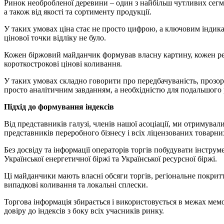
Ринок необробленої деревини – один з найбільш чутливих сегмен
а також від якості та сортименту продукції.
У таких умовах ціна стає не просто цифрою, а ключовим індика
цінової точки відліку не було.
Кожен біржовий майданчик формував власну картину, кожен регі
короткострокові цінові коливання.
У таких умовах складно говорити про передбачуваність, прозор
просто аналітичним завданням, а необхідністю для подальшого
Підхід до формування індексів
Від представників галузі, членів нашої асоціації, ми отримува
представників переробного бізнесу і всіх ліцензованих товарни
Без досвіду та інформації операторів торгів побудувати інстру
Української енергетичної біржі та Української ресурсної біржі.
Ці майданчики мають власні обсяги торгів, регіональне покрит
випадкові коливання та локальні сплески.
Торгова інформація збирається і використовується в межах мем
довіру до індексів з боку всіх учасників ринку.