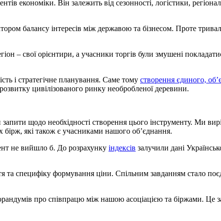
тів економіки. Він залежить від сезонності, логістики, регіона
тором балансу інтересів між державою та бізнесом. Проте тривал
он – свої орієнтири, а учасники торгів були змушені покладати
ість і стратегічне планування. Саме тому
створення єдиного, об’
 розвитку цивілізованого ринку необробленої деревини.
ли запити щодо необхідності створення цього інструменту. Ми вир
х бірж, які також є учасниками нашого об’єднання.
мент не вийшло б. До розрахунку
індексів
залучили дані Українсько
тя та специфіку формування ціни. Спільним завданням стало поєд
орандумів про співпрацю між нашою асоціацією та біржами. Це з