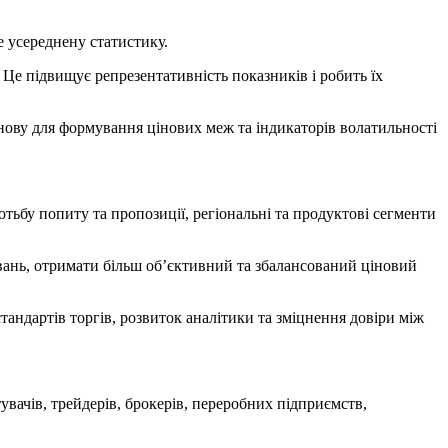
е усереднену статистику.
 Це підвищує репрезентативність показників і робить їх
снову для формування цінових меж та індикаторів волатильності
тьбу попиту та пропозиції, регіональні та продуктові сегменти
ань, отримати більш об’єктивний та збалансований ціновий
ндартів торгів, розвиток аналітики та зміцнення довіри між
вачів, трейдерів, брокерів, переробних підприємств,