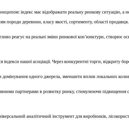
инципом: індекс має відображати реальну ринкову ситуацію, а н
ям породи деревини, класу якості, сортименту, області продавця.
тливо реагує на реальні зміни ринкової кон’юнктури, створює о
індекси нашої асоціації. Через конкурентні торги, відкриту боро
и домінування одного джерела, зменшити вплив локальних колив
ивними партнерами в розвитку ринку, стимулюючи підвищення ста
іверсальний аналітичний інструмент для виробників, лісокористу