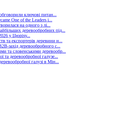
 обговорили ключові питан...
me One of the Leaders i...
ворилася на одного з лі...
йбільших деревообробних під...
026 у Цюріху...
в та експортерів деревини н...
2B-захід деревообробного с...
ми та словенськими деревообр...
 та деревообробної галузе...
ревообробної галузі в Мін...