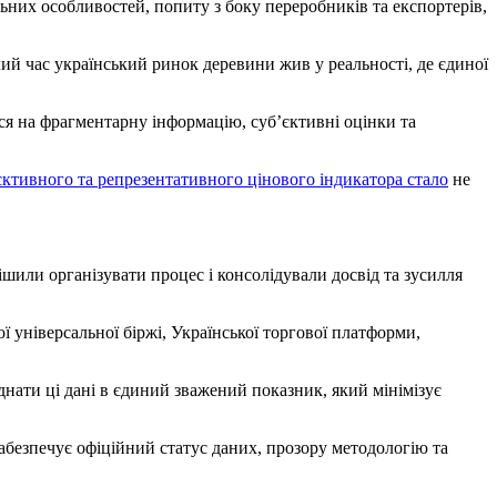
льних особливостей, попиту з боку переробників та експортерів,
ий час український ринок деревини жив у реальності, де єдиної
ся на фрагментарну інформацію, суб’єктивні оцінки та
єктивного та репрезентативного цінового індикатора стало
не
ішили організувати процес і консолідували досвід та зусилля
ї універсальної біржі, Української торгової платформи,
нати ці дані в єдиний зважений показник, який мінімізує
абезпечує офіційний статус даних, прозору методологію та