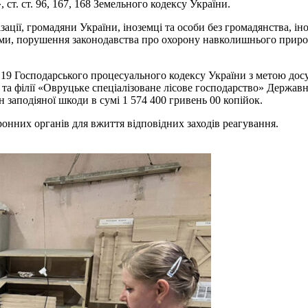
 ст. ст. 96, 167, 168 Земельного кодексу України.
зації, громадяни України, іноземці та особи без громадянства, і
ами, порушення законодавства про охорону навколишнього приро
т. 19 Господарського процесуального кодексу України з метою д
та філії «Овруцьке спеціалізоване лісове господарство» Держав
 заподіяної шкоди в сумі 1 574 400 гривень 00 копійок.
онних органів для вжиття відповідних заходів реагування.