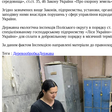
середовища», ст.ст. 35, 46 Закону України «Про охорону земель»,
Згідно зазначених вище Законів, підприємства, установи, органі
заподіяну ними внаслідок порушень у сфері управління відход
України.
Державна екологічна інспекція Поліського округу в порядку с
спеціалізованому господарському підприємству «Ліси України» 
України» для сплати в добровільному порядку в місячний термін
За даним фактом Інспекцією направлені матеріали до правоохор
Теги :
Деревообробка
Держава