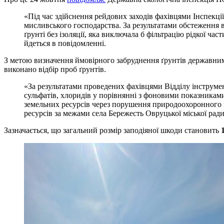
«Під час здійснення рейдових заходів фахівцями Інспекц
мисливського господарства. За результатами обстеження 
ґрунті без ізоляції, яка виключала б фільтрацію рідкої ча
йдеться в повідомленні.
З метою визначення ймовірного забруднення ґрунтів державним
виконано відбір проб ґрунтів.
«За результатами проведених фахівцями Відділу інструме
сульфатів, хлоридів у порівнянні з фоновими показниками
земельних ресурсів через порушення природоохоронного з
ресурсів за межами села Бережесть Овруцької міської ради
Зазначається, що загальний розмір заподіяної шкоди становить