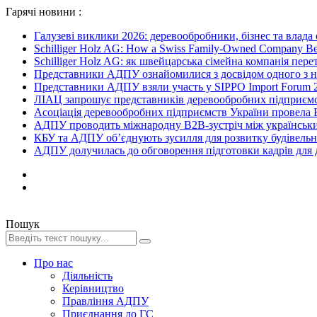
Гарячі новини :
Галузеві виклики 2026: деревообробники, бізнес та влада
Schilliger Holz AG: How a Swiss Family-Owned Company Beca
Schilliger Holz AG: як швейцарська сімейна компанія перет
Представники АДПУ ознайомилися з досвідом одного з на
Представники АДПУ взяли участь у SIPPO Import Forum 2
ЛІАЦ запрошує представників деревообробних підприємст
Асоціація деревообробних підприємств України провела B
АДПУ проводить міжнародну B2B-зустріч між українськи
КБУ та АДПУ об’єднують зусилля для розвитку будівельної
АДПУ долучилась до обговорення підготовки кадрів для де
Пошук
Про нас
Діяльність
Керівництво
Правління АДПУ
Приєднання до ГС