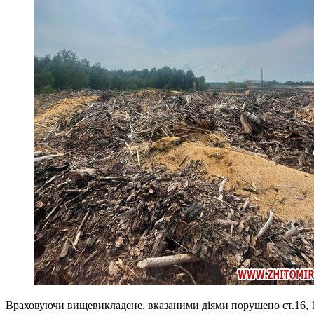
Враховуючи вищевикладене, вказаними діями порушено ст.16, 1