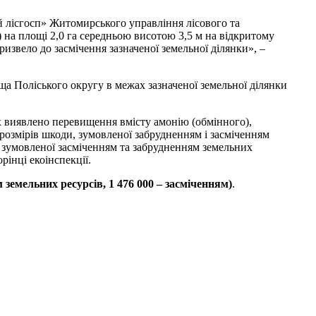
й лісгосп» Житомирського управління лісового та
 на площі 2,0 га середньою висотою 3,5 м на відкритому
призвело до засмічення зазначеної земельної ділянки», –
 Поліського округу в межах зазначеної земельної ділянки
х виявлено перевищення вмісту амонію (обмінного),
 розмірів шкоди, зумовленої забрудненням і засміченням
 зумовленої засміченням та забрудненням земельних
рінці екоінспекції.
 земельних ресурсів, 1 476 000 – засміченням)
.