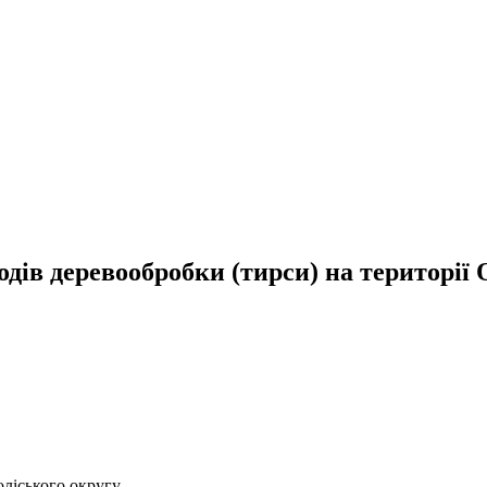
одів деревообробки (тирси) на територі
ліського округу.