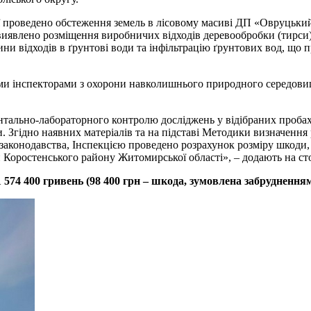
ії проведено обстеження земель в лісовому масиві ДП «Овруцьки
виявлено розміщення виробничих відходів деревообробки (тирси)
стини відходів в ґрунтові води та інфільтрацію ґрунтових вод, що 
и інспекторами з охорони навколишнього природного середовища
нтально-лабораторного контролю досліджень у відібраних проба
. Згідно наявних матеріалів та на підставі Методики визначення
аконодавства, Інспекцією проведено розрахунок розміру шкоди,
 Коростенського району Житомирської області», – додають на сто
1 574 400 гривень (98 400 грн – шкода, зумовлена забрудненням