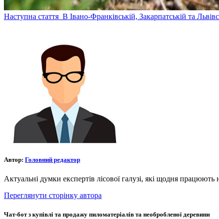
Наступна стаття
В Івано-Франківській, Закарпатській та Львів
Автор:
Головний редактор
Актуальні думки експертів лісової галузі, які щодня працюють 
Переглянути сторінку автора
Чат-бот з купівлі та продажу пиломатеріалів та необробленої деревини