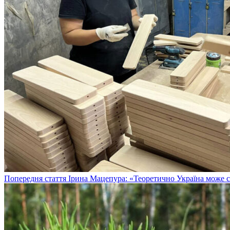
Попередня стаття
Ірина Мацепура: «Теоретично Україна може с