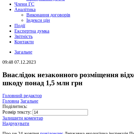
Члени ГС
Аналітика
Виконання договорів
Індекси цін
Події
Експертна думка
Звітність
Контакти
Загальне
09:48
07.12.2023
Внаслідок незаконного розміщення відх
шкоду понад 1,5 млн грн
Головний редактор
Головна
Загальне
Поділитись:
Розмір тексту:
Залишити коментар
Надрукувати
Про це 24 жовтня
повідомляє
Державна екологічна інспекція По