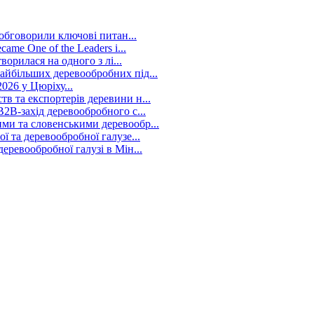
 обговорили ключові питан...
me One of the Leaders i...
ворилася на одного з лі...
йбільших деревообробних під...
026 у Цюріху...
в та експортерів деревини н...
2B-захід деревообробного с...
ми та словенськими деревообр...
 та деревообробної галузе...
ревообробної галузі в Мін...