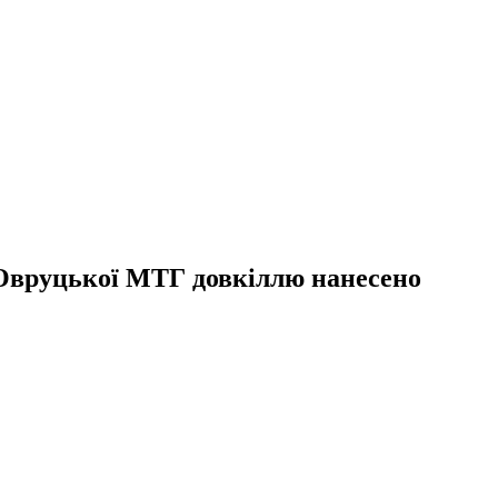
ї Овруцької МТГ довкіллю нанесено