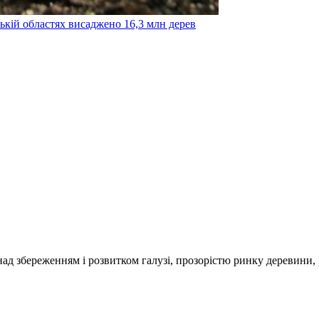
ській областях висаджено 16,3 млн дерев
над збереженням і розвитком галузі, прозорістю ринку деревини,