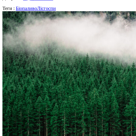
Теги :
Біопаливо
Лісгоспи