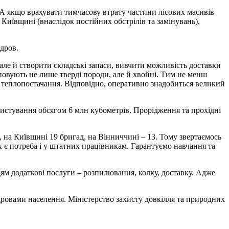
. А якщо врахувати тимчасову втрату частини лісових масивів
иївщині (внаслідок постійних обстрілів та замінувань),
дров.
але й створити складські запаси, вивчити можливість доставки
уповують не лише тверді породи, але й хвойні. Тим не менш
а теплопостачання. Відповідно, оперативно знадобиться великий
ристування обсягом 6 млн кубометрів. Прорідження та прохідні
, на Київщині 19 бригад, на Вінниччині – 13. Тому звертаємось
пах є потреба і у штатних працівникам. Гарантуємо навчання та
ям додаткові послуги – розпилювання, колку, доставку. Адже
ровами населення. Міністерство захисту довкілля та природних