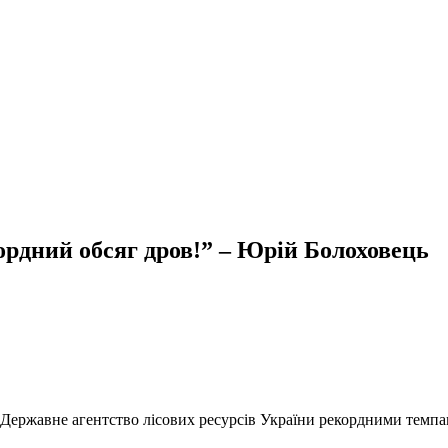
кордний обсяг дров!” – Юрій Болоховець
 Державне агентство лісових ресурсів України рекордними темп