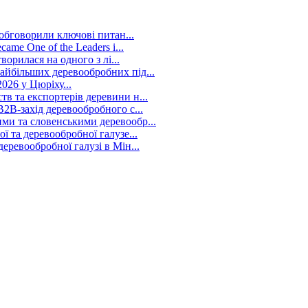
 обговорили ключові питан...
me One of the Leaders i...
ворилася на одного з лі...
йбільших деревообробних під...
026 у Цюріху...
в та експортерів деревини н...
2B-захід деревообробного с...
ми та словенськими деревообр...
 та деревообробної галузе...
ревообробної галузі в Мін...