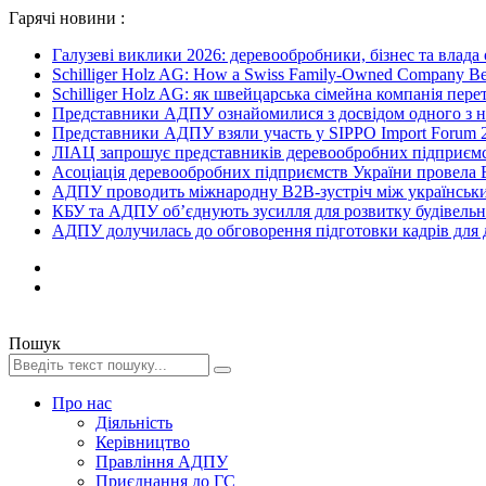
Гарячі новини :
Галузеві виклики 2026: деревообробники, бізнес та влада
Schilliger Holz AG: How a Swiss Family-Owned Company Beca
Schilliger Holz AG: як швейцарська сімейна компанія перет
Представники АДПУ ознайомилися з досвідом одного з на
Представники АДПУ взяли участь у SIPPO Import Forum 2
ЛІАЦ запрошує представників деревообробних підприємст
Асоціація деревообробних підприємств України провела B
АДПУ проводить міжнародну B2B-зустріч між українськи
КБУ та АДПУ об’єднують зусилля для розвитку будівельної
АДПУ долучилась до обговорення підготовки кадрів для де
Пошук
Про нас
Діяльність
Керівництво
Правління АДПУ
Приєднання до ГС