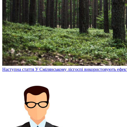
Наступна стаття
У Смілянському лісгоспі використовують ефек