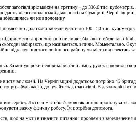
обсяг заготівлі зріс майже на третину – до 336,6 тис. кубометрів
ання лісогосподарської діяльності на Сумщині, Чернігівщині, К
а збільшилась чи не вполовину.
І щомісячно додатково забезпечувати до 100-150 тис. кубометрів 
 підприємств запропоновано не лише збільшити обсяг заготівлі, 
ова сьогодні забирають, що називається, з пили. Моментально. Ск
ійне відключення того чи іншого району чи міста від електро- т
тньо. За минулі роки недовикористано ліміту рубок головного ко
ревини.
е вистачає людей. На Чернігівщині додатково потрібно 45 бригад
и, тощо) – будь ласка, долучайтесь до заготівлі. В деяких лісгос
ням сервісу. Лісгосп має обов’язково як опцію пропонувати люд
иконувати важку фізичну роботу. Їм потрібна допомога.
тв, щоб на місці визначити питання і проблеми з забезпечення д