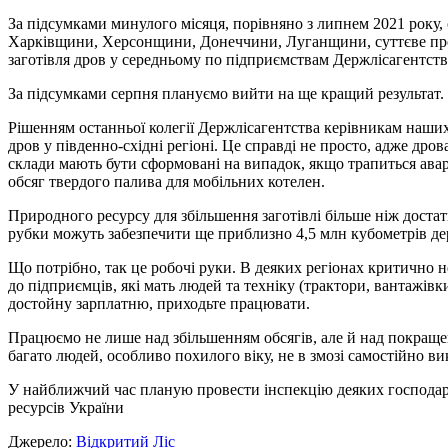
За підсумками минулого місяця, порівняно з липнем 2021 року, 
Харківщини, Херсонщини, Донеччини, Луганщини, суттєве просід
заготівля дров у середньому по підприємствам Держлісагентств
За підсумками серпня плануємо вийти на ще кращий результат. 
Рішенням останньої колегії Держлісагентства керівникам наших
дров у південно-східні регіоні. Це справді не просто, адже др
склади мають бути сформовані на випадок, якщо трапиться авар
обсяг твердого палива для мобільних котелен.
Природного ресурсу для збільшення заготівлі більше ніж доста
рубки можуть забезпечити ще приблизно 4,5 млн кубометрів де
Що потрібно, так це робочі руки. В деяких регіонах критично н
до підприємців, які мать людей та техніку (трактори, вантажівк
достойну зарплатню, приходьте працювати.
Працюємо не лише над збільшенням обсягів, але й над покращен
багато людей, особливо похилого віку, не в змозі самостійно в
У найближчий час планую провести інспекцію деяких господарс
ресурсів України
Джерело:
Відкритий Ліс