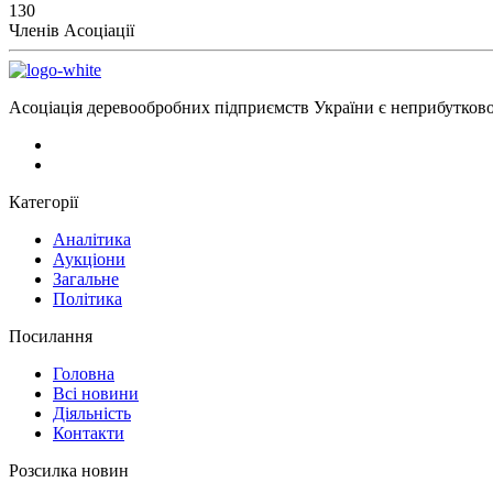
130
Членів Асоціації
Асоціація деревообробних підприємств України є неприбутковою
Категорії
Аналітика
Аукціони
Загальне
Політика
Посилання
Головна
Всі новини
Діяльність
Контакти
Розсилка новин