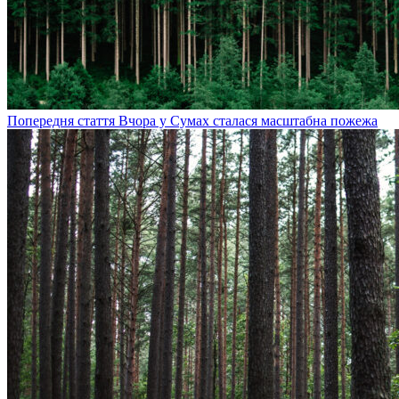
Попередня стаття
Вчора у Сумах сталася масштабна пожежа