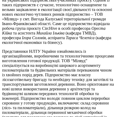
на українських підприємствах-учасниках проєкту. Одним із
таких підприємств є сучасне, технологічно оснащенене та
вельми зацікавлене в екологізації своєї діяльності та освоєнні
нових екологічно чутливих ринків підприємство – ТОВ
«Мілвуд» у смт. Вигода Калуської територіальної громади
Івано-Франківської області. Саме це підприємство відвідала
робоча група проєкту CircHive в особі професора
Ореста
Кійка
та асистента
Михайла Ільківа
(кафедра ТМВД),
професора
Ігора Соловія
, аспіранта
Тараса Челепіса
(кафедра
екологічної економіки та бізнесу).
Представники НЛТУ України ознайомились із
організаційними, виробничими та технологічними процесами
виготовлення готової продукції. ТОВ “Мілвуд”
спеціалізується на виробництві широкого асортименту
пиломатеріалів та будівельних матеріалів переважним чином
із хвойних порід дерев. Підприємство має власну
лісозаготівельну бригаду та необхідну техніку для заготівлі та
транспортування заготовленої деревини. Воно орієнтоване на
нові шляхи використання деревини у архітектурі та
будівництві шляхом передових технологій обробки та
інженерії. Підприємство володіє повним циклом переробки
сировини у готову продукцію, включаючи: склад сировини
(лісо- та пиломатеріали), дільниця розкрою колод на
пиломатеріали, дільниця первинної механічної обробки