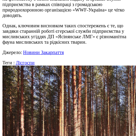
підприємства в рамках співпраці з громадською
природоохоронною організацією «WWF-Україна» це чітко
доводять.
Однак, ключовим висновком таких спостережень є те, що
завдяки старанній роботі єгерської служби підприємства у
мисливських угіддях ДП «Ясінянське ЛМГ» є різноманітна
фауна мисливських та рідкісних тварин.
Джерело:
Новини Закарпаття
Теги :
Лісгоспи