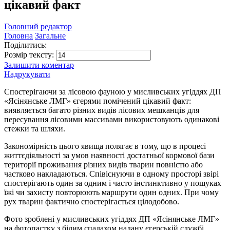
цікавий факт
Головний редактор
Головна
Загальне
Поділитись:
Розмір тексту:
Залишити коментар
Надрукувати
Спостерігаючи за лісовою фауною у мисливських угіддях ДП
«Ясінянське ЛМГ» єгерями помічений цікавий факт:
виявляється багато різних видів лісових мешканців для
пересування лісовими массивами використовують одинакові
стежки та шляхи.
Закономірність цього явища полягає в тому, що в процесі
життєдіяльності за умов наявності достатньої кормової бази
території проживання різних видів тварин повністю або
частково накладаються. Співіснуючи в одному просторі звірі
спостерігають один за одним і часто інстинктивно у пошуках
їжі чи захисту повторюють маршрути один одних. При чому
рух тварин фактично спостерігається цілодобово.
Фото зроблені у мисливських угіддях ДП «Ясінянське ЛМГ»
на фотопастку з білим спалахом надану єгерській службі