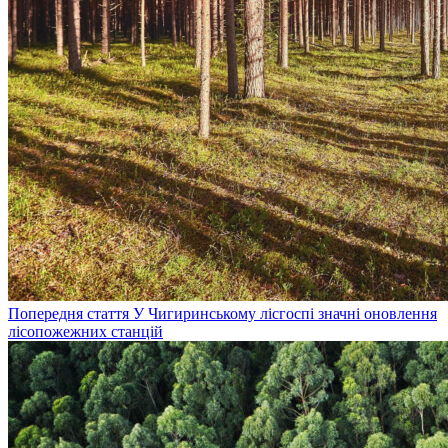
Попередня стаття
У Чигиринському лісгоспі значні оновлення
лісопожежних станцій