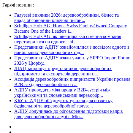
Гарячі новини :
Галузеві виклики 2026: деревообробники, бізнес та
влада обговорили ключові питан...
Schilliger Holz AG: How a Swiss Family-Owned Company
Became One of the Leaders i...
Schilliger Holz AG: як швейцарська сімейна компанія
перетворилася на одного з лі...
Представники АДПУ ознайомилися з досвідом одного з
найбільших деревообробних під...
Представники АДПУ взяли участь у SIPPO Import Forum
2026 у Цюріху...
ЛІАЦ запрошує представників деревообробних
підприємств та експортерів деревини н...
Асоціація деревообробних підприємств України провела
B2B-захід деревообробного с...
АДПУ проводить міжнародну B2B-зустріч між
українськими та словенськими деревообр...
КБУ та АДПУ об’єднують зусилля для розвитку
будівельної та деревообробної галузе...
АДПУ долучилась до обговорення підготовки кадрів
для деревообробної галузі в Мін...