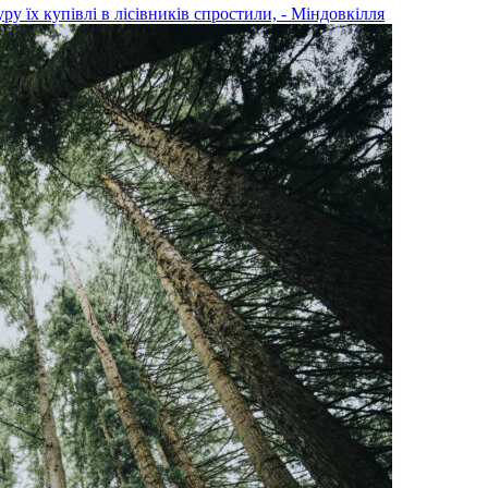
уру їх купівлі в лісівників спростили, - Міндовкілля