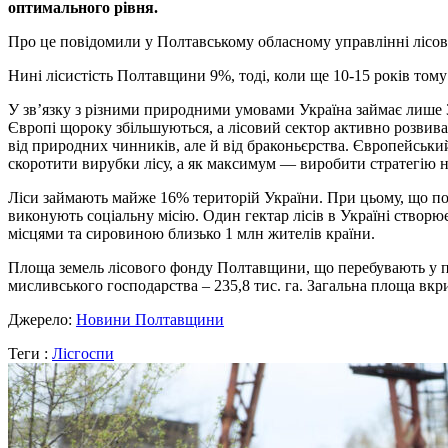
оптимального рівня.
Про це повідомили у Полтавському обласному управлінні лісов
Нині лісистість Полтавщини 9%, тоді, коли ще 10-15 років тому 
У зв’язку з різними природними умовами Україна займає лише 35-
Європі щороку збільшуються, а лісовий сектор активно розвива
від природних чинників, але й від браконьєрства. Європейський
скоротити вирубки лісу, а як максимум — виробити стратегію н
Ліси займають майже 16% територій України. При цьому, що пол
виконують соціальну місію. Один гектар лісів в Україні створює
місцями та сировиною близько 1 млн жителів країни.
Площа земель лісового фонду Полтавщини, що перебувають у п
мисливського господарства – 235,8 тис. га. Загальна площа вкрит
Джерело:
Новини Полтавщини
Теги :
Лісгоспи