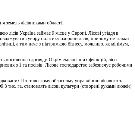
ня земель лісівниками області.
ю лісів Україна займає 9 місце у Європі. Лісові угіддя в
оваджувати сувору політику охорони лісів, причому не тільки
ітиці, а тим паче з підтримкою бізнесу, можливо, як мінімум,
ть посиленого догляду. Окрім екологічних функцій, ліси
рнових з 1 га посівів. Лісове господарство забезпечує робочими
ядкованих Полтавському обласному управлінню лісового та
9,3 тис. га, становлять лісові культури (створені руками людей).