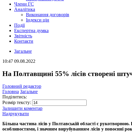
Члени ГС
Аналітика
Виконання договорів
Індекси цін
Події
Експертна думка
Звітність
Контакти
Загальне
10:47
09.08.2022
На Полтавщині 55% лісів створені шту
Головний редактор
Головна
Загальне
Поділитись:
Розмір тексту:
Залишити коментар
Надрукувати
Більша частина лісів у Полтавській області є рукотворною.
особливостями, і значним вирубуванням лісів у повоєнні рок