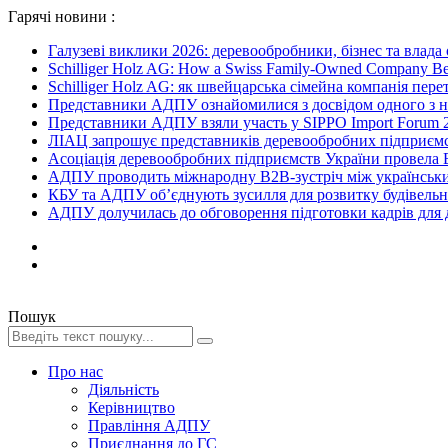
Гарячі новини :
Галузеві виклики 2026: деревообробники, бізнес та влада
Schilliger Holz AG: How a Swiss Family-Owned Company Beca
Schilliger Holz AG: як швейцарська сімейна компанія перет
Представники АДПУ ознайомилися з досвідом одного з на
Представники АДПУ взяли участь у SIPPO Import Forum 2
ЛІАЦ запрошує представників деревообробних підприємст
Асоціація деревообробних підприємств України провела B
АДПУ проводить міжнародну B2B-зустріч між українськи
КБУ та АДПУ об’єднують зусилля для розвитку будівельної
АДПУ долучилась до обговорення підготовки кадрів для де
Пошук
Про нас
Діяльність
Керівництво
Правління АДПУ
Приєднання до ГС