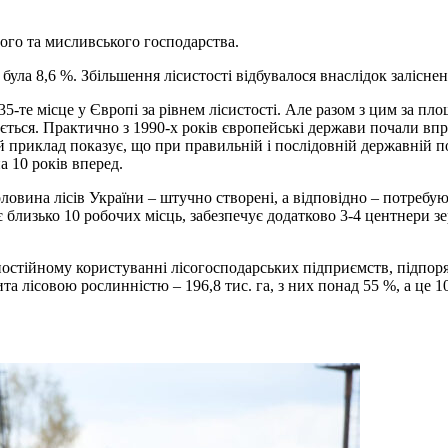
ого та мисливського господарства.
була 8,6 %. Збільшення лісистості відбувалося внаслідок заліснен
те місце у Європі за рівнем лісистості. Але разом з цим за площе
ється. Практично з 1990-х років європейські держави почали впр
 приклад показує, що при правильній і послідовній державній пол
а 10 років вперед.
овина лісів України – штучно створені, а відповідно – потребую
 близько 10 робочих місць, забезпечує додатково 3-4 центнери зе
остійному користуванні лісогосподарських підприємств, підпор
а лісовою рослинністю – 196,8 тис. га, з них понад 55 %, а це 10