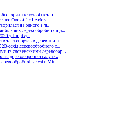
 обговорили ключові питан...
me One of the Leaders i...
ворилася на одного з лі...
йбільших деревообробних під...
026 у Цюріху...
в та експортерів деревини н...
2B-захід деревообробного с...
ми та словенськими деревообр...
 та деревообробної галузе...
ревообробної галузі в Мін...