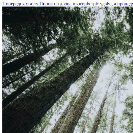
Попередня стаття
Попит на дрова цьогоріч зріс удвічі, а процед