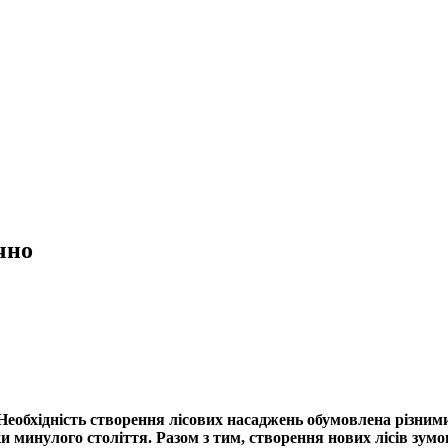
чно
 Необхідність створення лісових насаджень обумовлена різним
и минулого століття. Разом з тим, створення нових лісів зумо