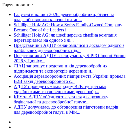
Гарячі новини :
Галузеві виклики 2026: деревообробники, бізнес та
влада обговорили ключові питан...
Schilliger Holz AG: How a Swiss Family-Owned Company
Became One of the Leaders i...
Schilliger Holz AG: як швейцарська сімейна компанія
перетворилася на одного з лі...
Представники АДПУ ознайомилися з досвідом одного з
найбільших деревообробних під...
Представники АДПУ взяли участь у SIPPO Import Forum
2026 у Цюріху...
ЛІАЦ запрошує представників деревообробних
підприємств та експортерів деревини н...
Асоціація деревообробних підприємств України провела
B2B-захід деревообробного с...
АДПУ проводить міжнародну B2B-зустріч між
українськими та словенськими деревообр...
КБУ та АДПУ об’єднують зусилля для розвитку
будівельної та деревообробної галузе...
АДПУ долучилась до обговорення підготовки кадрів
для деревообробної галузі в Мін...