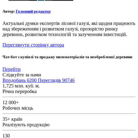
Автор:
Головний редактор
Актуальні думки експертів лісової галузі, які щодня працюють
над збереженням і розвитком галузі, прозорістю ринку
деревини, розвитком технологій та залученням інвестицій.
Переглянути сторінку автора
Чат-бот з купівлі та продажу пиломатеріалів та необробленої деревини
Перейти
Слідкуйте за нами
Вподобань
6200
Переглядів
90746
1,725
млн. куб. м.
Річна переробка
12 000+
Робочих місць
35+
країн
Реалізують продукцію
130