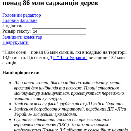
понад 86 млн саджанців дерев
Головний редактор
Головна
Загальне
Поділитись:
Розмір тексту:
Залишити коментар
Надрукувати
“План осені – понад 86 млн сіянців, які висадимо на території
13,9 тис. га. Цієї весни
ДП “Ліси України”
висадили 132 млн
сіянців.
Наші пріоритети:
Ліси нової якості, більш стійкі до змін клімату, менш
вразливі для шкідників та пожеж. Площі створення
монокультур зменшуються, проєктуються переважно
змішані лісові культури.
Залісення всіх суцільні зрубів в лісах ДП «Ліси України».
Залісення деградованих територій, переданих ДП «Ліси
України» місцевими громадами.
Суттєве збільшення частки сіянців із закритою
кореневою системою (ЗКС). За цим показником
наздоганяємо Польщу. З 5 відкритих селекційних центрів