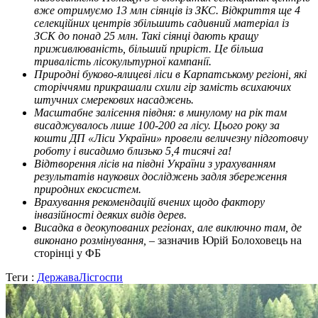
вже отримуємо 13 млн сіянців із ЗКС. Відкриття ще 4
селекційних центрів збільшить садивний матеріал із
ЗСК до понад 25 млн. Такі сіянці дають кращу
приживлюваність, більший приріст. Це більша
тривалість лісокультурної кампанії.
Природні буково-ялицеві ліси в Карпатському регіоні, які
сторіччями прикрашали схили гір замість всихаючих
штучних смерекових насаджень.
Масштабне залісення півдня: в минулому на рік там
висаджувалось лише 100-200 га лісу. Цього року за
кошти ДП «Ліси України» провели величезну підготовчу
роботу і висадимо близько 5,4 тисячі га!
Відтворення лісів на півдні України з урахуванням
результатів наукових досліджень задля збереження
природних екосистем.
Врахування рекомендацій вчених щодо фактору
інвазійності деяких видів дерев.
Висадка в деокупованих регіонах, але виключно там, де
виконано розмінування,
– зазначив Юрій Болоховець на
сторінці у ФБ
Теги :
Держава
Лісгоспи