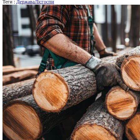
Теги :
Держава
Лісгоспи