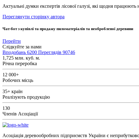
Актуальні думки експертів лісової галузі, які щодня працюють 
Переглянути сторінку автора
Чат-бот з купівлі та продажу пиломатеріалів та необробленої деревини
Перейти
Слідкуйте за нами
Вподобань
6200
Переглядів
90746
1,725
млн. куб. м.
Річна переробка
12 000+
Робочих місць
35+
країн
Реалізують продукцію
130
Членів Асоціації
Асоціація деревообробних підприємств України є неприбутковою