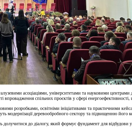
алузевими асоціаціями, університетами та науковими центрами д
ті впровадження спільних проєктів у сфері енергоефективності, 
вими розробками, освітніми ініціативами та практичними кейсам
уть модернізації деревообробного сектору та підвищенню його 
олучитися до діалогу, який формує фундамент для відбудови укра