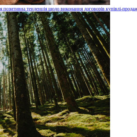
ся позитивна тенденція щодо виконання договорів купівлі-прода