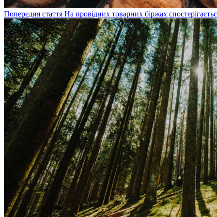
Попередня стаття
На провідних товарних біржах спостерігаєть