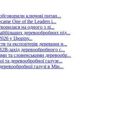
 обговорили ключові питан...
me One of the Leaders i...
ворилася на одного з лі...
йбільших деревообробних під...
026 у Цюріху...
в та експортерів деревини н...
2B-захід деревообробного с...
ми та словенськими деревообр...
 та деревообробної галузе...
ревообробної галузі в Мін...