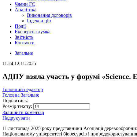
Члени ГС
Аналітика
Виконання договорів
Індекси цін
Події
Експертна думка
Звітність
Контакти
Загальне
11:24
12.11.2025
АДПУ взяла участь у форумі «Science. E
Головний редактор
Головна
Загальне
Поділитись:
Розмір тексту:
Залишити коментар
Надрукувати
11 листопада 2025 року представники Асоціації деревообробних 
Національному університеті біоресурсів і природокористування 