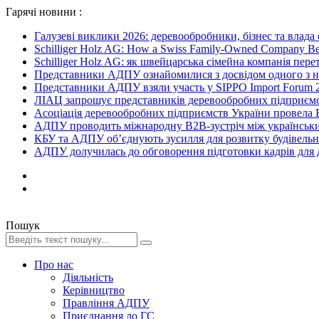
Гарячі новини :
Галузеві виклики 2026: деревообробники, бізнес та влада
Schilliger Holz AG: How a Swiss Family-Owned Company Beca
Schilliger Holz AG: як швейцарська сімейна компанія перет
Представники АДПУ ознайомилися з досвідом одного з на
Представники АДПУ взяли участь у SIPPO Import Forum 2
ЛІАЦ запрошує представників деревообробних підприємст
Асоціація деревообробних підприємств України провела B
АДПУ проводить міжнародну B2B-зустріч між українськи
КБУ та АДПУ об’єднують зусилля для розвитку будівельної
АДПУ долучилась до обговорення підготовки кадрів для де
Пошук
Про нас
Діяльність
Керівництво
Правління АДПУ
Приєднання до ГС