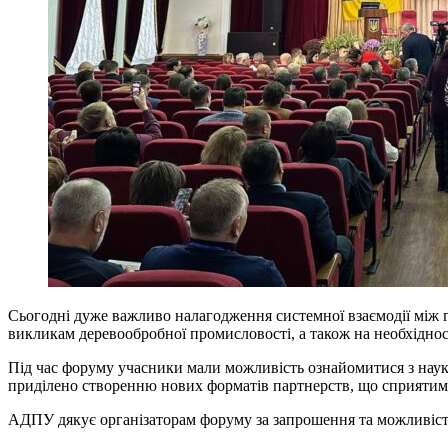
Сьогодні дуже важливо налагодження системної взаємодії між г
викликам деревообробної промисловості, а також на необхіднос
Під час форуму учасники мали можливість ознайомитися з науко
приділено створенню нових форматів партнерств, що сприятим
АДПУ дякує організаторам форуму за запрошення та можливість д