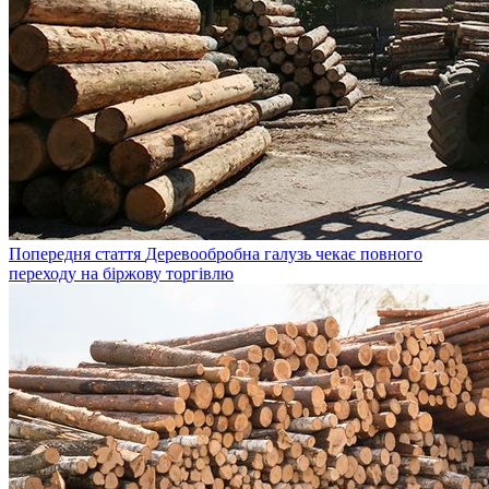
Попередня стаття
Деревообробна галузь чекає повного
переходу на біржову торгівлю