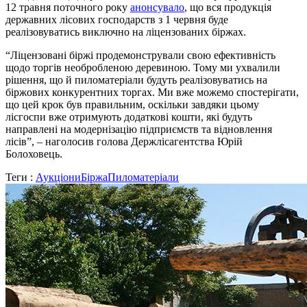
12 травня поточного року
анонсувало
, що вся продукція
державних лісових господарств з 1 червня буде
реалізовуватись виключно на ліцензованих біржах.
“Ліцензовані біржі продемонстрували свою ефективність
щодо торгів необробленою деревиною. Тому ми ухвалили
рішення, що й пиломатеріали будуть реалізовуватись на
біржових конкурентних торгах. Ми вже можемо спостерігати,
що цей крок був правильним, оскільки завдяки цьому
лісгоспи вже отримують додаткові кошти, які будуть
направлені на модернізацію підприємств та відновлення
лісів”, – наголосив голова Держлісагентства Юрій
Болоховець.
Теги :
Аукціони
Біржа
Пиломатеріали