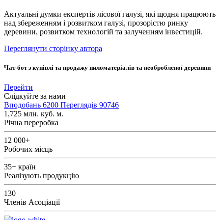
Актуальні думки експертів лісової галузі, які щодня працюють
над збереженням і розвитком галузі, прозорістю ринку
деревини, розвитком технологій та залученням інвестицій.
Переглянути сторінку автора
Чат-бот з купівлі та продажу пиломатеріалів та необробленої деревини
Перейти
Слідкуйте за нами
Вподобань
6200
Переглядів
90746
1,725
млн. куб. м.
Річна переробка
12 000+
Робочих місць
35+
країн
Реалізують продукцію
130
Членів Асоціації