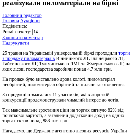
реалізували пиломатеріали на біржі
Головний редактор
Головна
Аукціони
Поділитись:
Розмір тексту:
Залишити коментар
Надрукувати
25 травня на Українській універсальній біржі проходили
торги
з продажу пиломатеріалів
Вінницького ЛГ, Іллінецького ЛГ,
Гайсинського ЛГ, Тульчинського ЛМГ та Жмеринського ЛГ, на
яких лісові господарства заробили понад 4,7 млн грн.
На продаж було виставлено дрова колоті, пиломатеріал
необрізний, пиломатеріал обрізний та пиляне заготовлення.
За продукцію змагалися 11 учасників, які в жорсткій
конкуренції продемонстрували чималий інтерес до лотів.
Так максимальне зростання ціни на торгах сягнуло 82% від
початкової вартості, а загальний додатковий дохід на одних
торгах склав понад 888 тис. грн.
Нагадаємо, що Державне агентство лісових ресурсів України