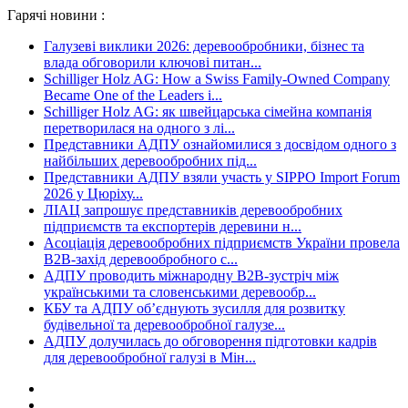
Гарячі новини :
Галузеві виклики 2026: деревообробники, бізнес та
влада обговорили ключові питан...
Schilliger Holz AG: How a Swiss Family-Owned Company
Became One of the Leaders i...
Schilliger Holz AG: як швейцарська сімейна компанія
перетворилася на одного з лі...
Представники АДПУ ознайомилися з досвідом одного з
найбільших деревообробних під...
Представники АДПУ взяли участь у SIPPO Import Forum
2026 у Цюріху...
ЛІАЦ запрошує представників деревообробних
підприємств та експортерів деревини н...
Асоціація деревообробних підприємств України провела
B2B-захід деревообробного с...
АДПУ проводить міжнародну B2B-зустріч між
українськими та словенськими деревообр...
КБУ та АДПУ об’єднують зусилля для розвитку
будівельної та деревообробної галузе...
АДПУ долучилась до обговорення підготовки кадрів
для деревообробної галузі в Мін...