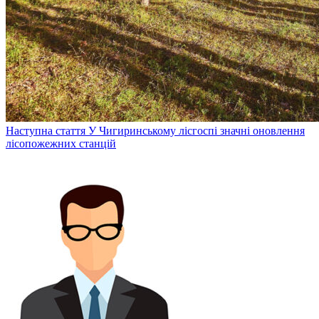
Наступна стаття
У Чигиринському лісгоспі значні оновлення
лісопожежних станцій