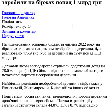
заробили на біржах понад 1 млрд грн
Головний редактор
Головна
Аналітика
Поділитись:
Розмір тексту:
Залишити коментар
Надрукувати
На ліцензованих товарних біржах за липень 2022 року на
біржових торгах за напрямком необроблена деревина, було
реалізовано 475,9 тис. куб. м деревини на суму понад 1,13
млрд грн.
Державні лісові господарства отримали додатковий дохід на
78,6 млн грн (з ПДВ) більше відносно виставленої на торги
початкової вартості необробленої деревини.
Найбільша реалізація необробленої деревини відбувалась у
Рівненській, Житомирській, Київській та інших областях.
Попит мали: сосна звичайна, твердолистяні породи деревини
дров’яної та ялина європейська. Частка їх реалізації у
загальній структурі склала 44,8%, 11% і 8,7% відповідно.