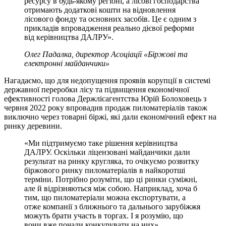
ресурсу в будь-якому регіоні, а лісові господарства
отримають додаткові кошти на відновлення
лісового фонду та основних засобів. Це є одним з
прикладів впровадження реально дієвої реформи
від керівництва ДАЛРУ».
Олег Падалка, директор Асоціації «Біржові та
електронні майданчики»
Нагадаємо, що для недопущення проявів корупції в системі
державної переробки лісу та підвищення економічної
ефективності голова Держлісагентства Юрій Болоховець з
червня 2022 року впровадив продаж пиломатеріалів також
виключно через товарні біржі, які дали економічний ефект на
ринку деревини.
«Ми підтримуємо таке рішення керівництва
ДАЛРУ. Оскільки ліцензовані майданчики дали
результат на ринку кругляка, то очікуємо розвитку
біржового ринку пиломатеріалів в найкоротші
терміни. Потрібно розуміти, що ці ринки суміжні,
але й відрізняються між собою. Наприклад, хоча б
тим, що пиломатеріали можна експортувати, а
отже компанії з ближнього та дальнього зарубіжжя
можуть брати участь в торгах. І я розумію, що
вони вже почали конкурувати на них».