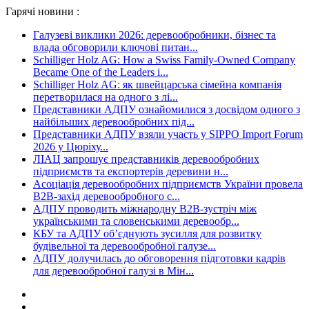
Гарячі новини :
Галузеві виклики 2026: деревообробники, бізнес та
влада обговорили ключові питан...
Schilliger Holz AG: How a Swiss Family-Owned Company
Became One of the Leaders i...
Schilliger Holz AG: як швейцарська сімейна компанія
перетворилася на одного з лі...
Представники АДПУ ознайомилися з досвідом одного з
найбільших деревообробних під...
Представники АДПУ взяли участь у SIPPO Import Forum
2026 у Цюріху...
ЛІАЦ запрошує представників деревообробних
підприємств та експортерів деревини н...
Асоціація деревообробних підприємств України провела
B2B-захід деревообробного с...
АДПУ проводить міжнародну B2B-зустріч між
українськими та словенськими деревообр...
КБУ та АДПУ об’єднують зусилля для розвитку
будівельної та деревообробної галузе...
АДПУ долучилась до обговорення підготовки кадрів
для деревообробної галузі в Мін...