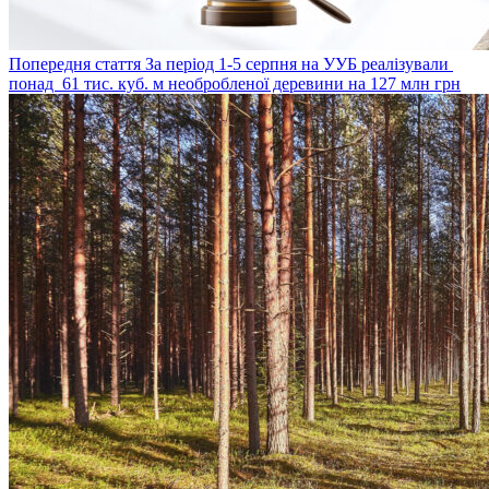
Попередня стаття
За період 1-5 серпня на УУБ реалізували
понад 61 тис. куб. м необробленої деревини на 127 млн грн