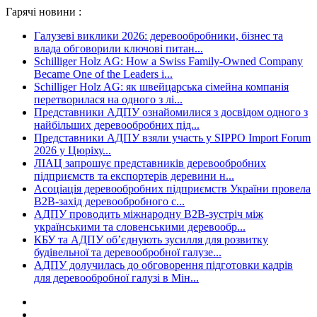
Гарячі новини :
Галузеві виклики 2026: деревообробники, бізнес та
влада обговорили ключові питан...
Schilliger Holz AG: How a Swiss Family-Owned Company
Became One of the Leaders i...
Schilliger Holz AG: як швейцарська сімейна компанія
перетворилася на одного з лі...
Представники АДПУ ознайомилися з досвідом одного з
найбільших деревообробних під...
Представники АДПУ взяли участь у SIPPO Import Forum
2026 у Цюріху...
ЛІАЦ запрошує представників деревообробних
підприємств та експортерів деревини н...
Асоціація деревообробних підприємств України провела
B2B-захід деревообробного с...
АДПУ проводить міжнародну B2B-зустріч між
українськими та словенськими деревообр...
КБУ та АДПУ об’єднують зусилля для розвитку
будівельної та деревообробної галузе...
АДПУ долучилась до обговорення підготовки кадрів
для деревообробної галузі в Мін...