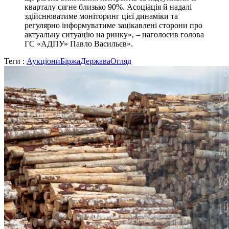
кварталу сягне близько 90%. Асоціація й надалі
здійснюватиме моніторинг цієї динаміки та
регулярно інформуватиме зацікавлені сторони про
актуальну ситуацію на ринку», – наголосив голова
ГС «АДПУ» Павло Васильєв».
Теги :
Аукціони
Біржа
Держава
Огляд