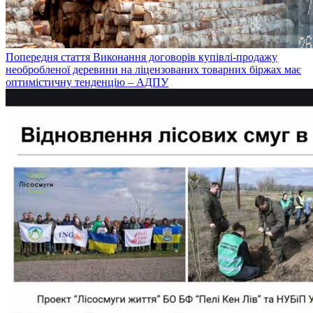
Попередня стаття
Виконання договорів купівлі-продажу
необробленої деревини на ліцензованих товарних біржах має
оптимістичну тенденцію – АДПУ