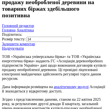
продажу необробленої деревини на
товарних біржах здебільшого
позитивна
Головний редактор
Головна
Аналітика
Поділитись:
Розмір тексту:
Залишити коментар
Надрукувати
ТОВ «Українська універсальна біржа» та ТОВ «Українська
енергетична біржа» надають ГС «Асоціація деревообробних
підприємств України» дані щодо виконання договорів купівлі-
продажу необробленої деревини. Ці провідні ліцензовані
електронні майданчики здійснюють регулярні торги даним
ресурсом.
Дана інформація розміщена на
аналітичному модулі
Асоціації
й знаходиться у відкритому доступі.
Згідно з представленими даними, станом на 22 квітня 2025
року, за результатами другої декади II кварталу, загальний
рівень виконання контрактів купівлі-продажу необробленої