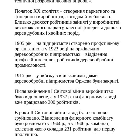
технічної розробки лісових виробів».
Початок ХХ століття – створення паркетного та
фанерного виробництв, а згодом й меблевого.
Близько двохсот робітників зайняті у виробництві
високоякісного паркету, клеєної фанери та дошок з
дерев дубових і хвойних порід.
1905 рік – на підприємстві створено профспілкову
організацію, а у 1923 році на оржівських
деревообробних підприємствах – відділення
професійних спілок робітників деревообробної
промисловості.
1915 рік – у зв’язку з військовими діями
деревообробні підприємства Оржева були закриті.
Після закінчення І Світової війни виробництво
було відновлене, а у 1937 р. на фанерному заводі
вже працювало 300 робітників.
В роки ІІ Світової війни завод було частково
зруйновано. Відновлення фанерного комбінату
було розпочато у 1944 р., а у 1946 р. комбінат,
колектив якого складав 231 робітник, дав першу
продукцію.