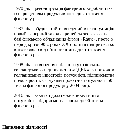
1970 рік – реконструкція фанерного виробництва
із нарощенням продуктивності до 25 тисяч м
фанери у рік.
1987 рік – збудований та введений в експлуатацію
новий фанерний завод європейського зразка на
базі фінського обладнання фірми «Raute», проте в
період кризи 90-х років ХХ століття підприємство
виготовляло від п’яти до п’ятнадцяти тисяч м
фанери в рік.
1998 рік – створення спільного українсько-
голландського підприємства «ОДЕК». З приходом
голландських інвесторів потужність підприємства
почала рости, сягнувши проектної потужності 50
тис. м фанерної продукції у 2004 році.
2016 рік – завдяки додатковим інвестиціям
потужність підприємства зросла до 90 тис. м
фанери в рік.
Напрямки діяльності